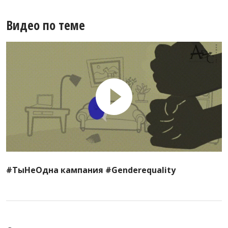
Видео по теме
#ТыНеОдна кампания #Genderequality