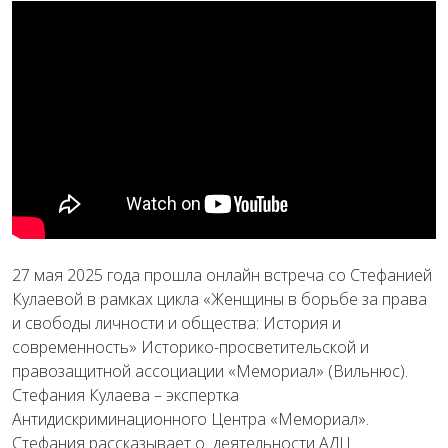
27 мая 2025 года прошла онлайн встреча cо Стефанией
Кулаевой в рамках цикла «Женщины в борьбе за права
и свободы личности и общества: История и
современность» Историко-просветительской и
правозащитной ассоциации «Мемориал» (Вильнюс).
Стефания Кулаева – экспертка
Антидискриминационного Центра «Мемориал».
Стефания рассказывает о
деятельности АДЦ