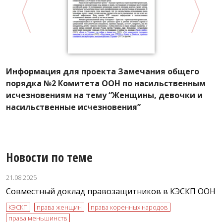
Информация для проекта Замечания общего
К
порядка №2 Комитета ООН по насильственным
г
исчезновениям на тему “Женщины, девочки и
К
насильственные исчезновения”
с
Новости по теме
21.08.2025
Совместный доклад правозащитников в КЭСКП ООН
КЭСКП
права женщин
права коренных народов
права меньшинств