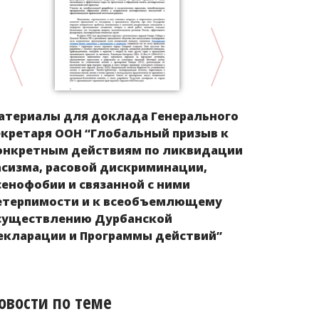
Рома из Ук
атериалы для доклада Генерального
беженства
екретаря ООН “Глобальный призыв к
онкретным действиям по ликвидации
асизма, расовой дискриминации,
сенофобии и связанной с ними
етерпимости и к всеобъемлющему
существлению Дурбанской
екларации и Программы действий”
овости по теме