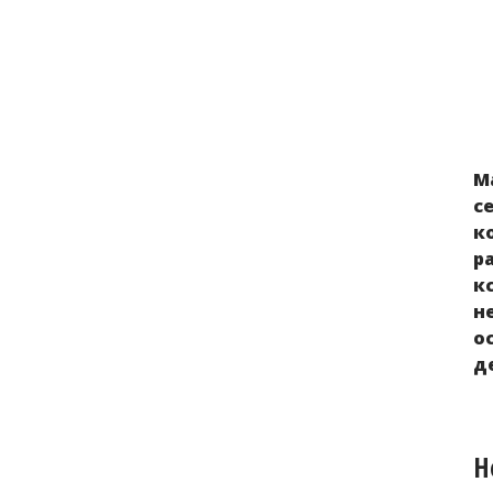
Альтернативный доклад О выполнении
М
Российской Федерацией Конвенции
с
ООН о ликвидации всех форм расовой
к
дискриминации
р
к
н
о
д
Н