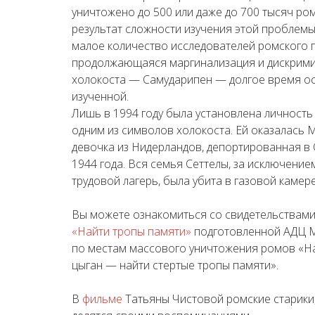
уничтожено до 500 или даже до 700 тысяч ро
результат сложности изучения этой проблемы
малое количество исследователей ромского 
продолжающаяся маргинализация и дискрим
холокоста — Самударипен — долгое время ост
изученной.
Лишь в 1994 году была установлена личность
одним из символов холокоста. Ей оказалась
девочка из Нидерландов, депортированная в 
1944 года. Вся семья Сеттелы, за исключение
трудовой лагерь, была убита в газовой камере
Вы можете ознакомиться со свидетельствам
«Найти тропы памяти»
подготовленной АДЦ М
по местам массового уничтожения ромов «Н
цыган — найти стертые тропы памяти».
В
фильме
Татьяны Чистовой ромские старики