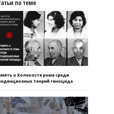
татьи по теме
амять о Холокосте рома среди
енденциозных теорий геноцида