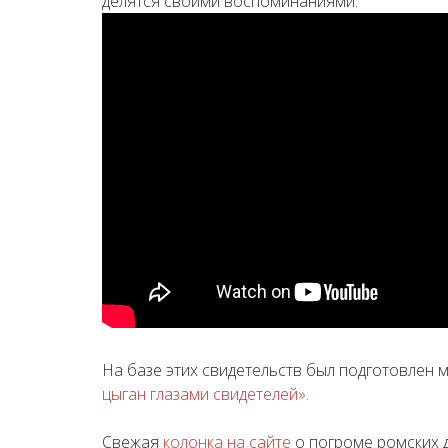
делятся своими воспоминаниями.
На базе этих свидетельств был подготовлен 
цыган глазами свидетелей».
Свежая
колонка на сайте
о погроме ромских д