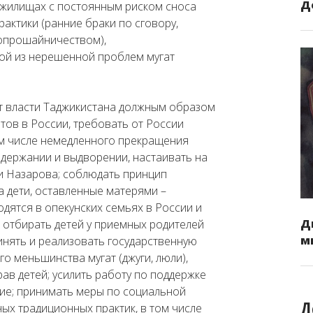
Д
 жилищах с постоянным риском сноса
актики (ранние браки по сговору,
попрошайничеством),
ой из нерешенной проблем мугат
 власти Таджикистана должным образом
тов в России, требовать от России
ом числе немедленного прекращения
адержании и выдворении, настаивать на
и Назарова; соблюдать принцип
а дети, оставленные матерями –
дятся в опекунских семьях в России и
Д
 отбирать детей у приемных родителей
м
ринять и реализовать государственную
о меньшинства мугат (джуги, люли),
в детей; усилить работу по поддержке
ние; принимать меры по социальной
Д
ых традиционных практик, в том числе