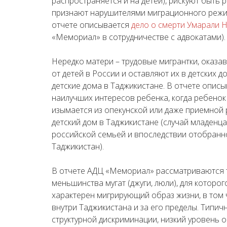
распространяется и на детей), рискуют быть 
признают нарушителями миграционного режима
отчете описывается
дело о смерти Умарали 
«Мемориал» в сотрудничестве с адвокатами).
Нередко матери – трудовые мигрантки, оказа
от детей в России и оставляют их в детских д
детские дома в Таджикистане. В отчете опи
наилучших интересов ребенка, когда ребено
изымается из опекунской или даже приемной 
детский дом в Таджикистане (случай младенц
российской семьей и впоследствии отобранн
Таджикистан).
В отчете АДЦ «Мемориал» рассматриваются т
меньшинства мугат (джуги, люли), для которо
характерен мигрирующий образ жизни, в том 
внутри Таджикистана и за его пределы. Типи
структурной дискриминации, низкий уровень 