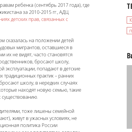
Т
авам ребенка (сентябрь 2017 года), где
икистана за 2010-2015 гг., АДЦ
ниях детских прав, связанных с
п
м сказалась на положении детей
рудовых мигрантов, оставшиеся в
В
ми их не видят, часто становятся
родственников, бросают школу,
й эксплуатации, попадают в детские
х традиционных практик – ранних
бросают школу, в нередких случаях
которые находят новую семью, такие
к существованию.
одителями, тоже лишены семейной
ают), живут в ужасных условиях, не
ационная политика России