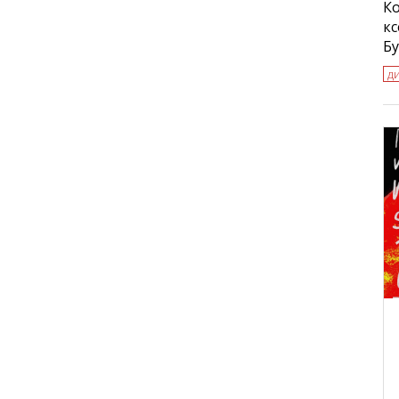
К
к
Б
д