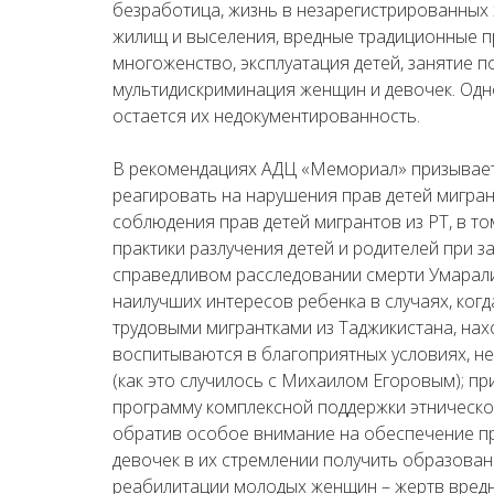
безработица, жизнь в незарегистрированных
жилищ и выселения, вредные традиционные пр
многоженство, эксплуатация детей, занятие 
мультидискриминация женщин и девочек. Одн
остается их недокументированность.
В рекомендациях АДЦ «Мемориал» призывает
реагировать на нарушения прав детей мигран
соблюдения прав детей мигрантов из РТ, в т
практики разлучения детей и родителей при з
справедливом расследовании смерти Умарал
наилучших интересов ребенка в случаях, когд
трудовыми мигрантками из Таджикистана, нахо
воспитываются в благоприятных условиях, не
(как это случилось с Михаилом Егоровым); п
программу комплексной поддержки этническог
обратив особое внимание на обеспечение пра
девочек в их стремлении получить образова
реабилитации молодых женщин – жертв вредн