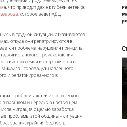
разлученными с родителями, если тех
, что приводит даже к гибели детей (в
Р
Назарова
, которое ведет АДЦ
м
р
вшись в трудной ситуации, отказываются
омах, откуда они репатриируются в
С
сывается проблема нарушения принципа
к таджикистанского происхождения
российской семьи и отправляется в
а Михаила Егорова, усыновленного
ого и репатриированного в
акже проблемы детей из этнического
го в прошлом и нередко в настоящем
числе миграция с целью заработка
чные проблемы этой общины – ситуация
образования, крайняя бедность,