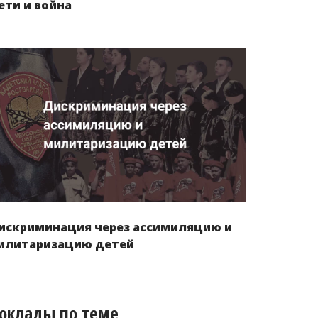
ети и война
искриминация через ассимиляцию и
илитаризацию детей
оклады по теме