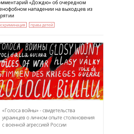
омментарий «Дождю» об очередном
сенофобном нападении на выходцев из
урятии
искриминация
права детей
«Голоса войны» - свидетельства
украинцев о личном опыте столкновения
с военной агрессией России