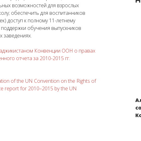
ьных возможностей для взрослых
олу; обеспечить для воспитанников
к) доступ к полному 11-летнему
 поддержки обучения выпускников
х заведениях.
Таджикистаном Конвенции ООН о правах
нного отчета за 2010-2015 гг.
tation of the UN Convention on the Rights of
tate report for 2010–2015 by the UN
А
Нарушения прав детей из Украины,
с
вывезенных в Россию и Беларусь в
К
результате российской военной
агрессии