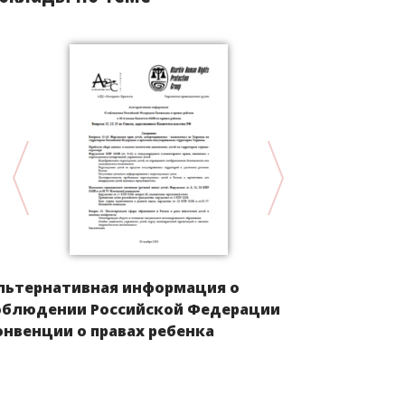
льтернативная информация о
Положение 
облюдении Российской Федерации
Европы пос
онвенции о правах ребенка