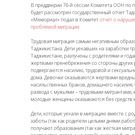
В преддверии 76-й сессии Комитета ООН по пр
будет рассмотрен государственный отчет Тадж
«Мемориал» подал в Комитет
отчет о наруше
проблемой миграции
.
Трудовая миграция самым негативным образо
Таджикистана. Дети уехавших на заработки т
Таджикистане, разлучены с родителями и года
жертвами пренебрежения со стороны других 
подвергаются насилию, трудовой и сексуально
дома. Девочки оказываются жертвами вредны
насильственных браков, домашнего насилия, 
развода с мужьями – трудовыми мигрантами, 
молодые женщины оказываются без средств 
Дети, которые уехали в миграцию вместе с р
заботы (так как родители целыми днями работ
получают образования (так как жесткая мигр