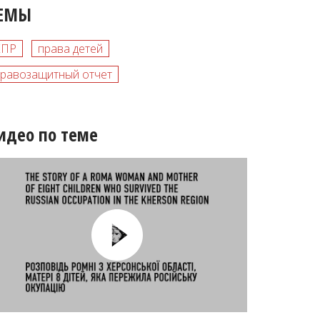
ЕМЫ
КПР
права детей
равозащитный отчет
идео по теме