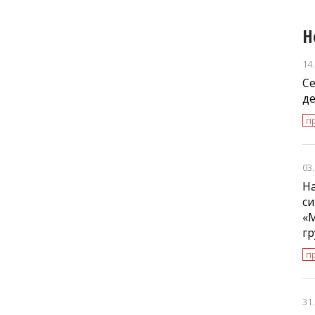
Н
14
С
де
п
03
На
си
«
г
п
31