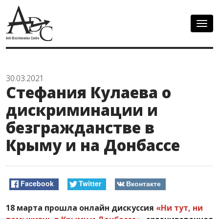
Togg
navig
30.03.2021
Стефания Кулаева о
дискриминации и
безгражданстве в
Крыму и на Донбассе
Facebook
Twitter
Вконтакте
18 марта прошла онлайн дискуссия
«Ни тут, ни