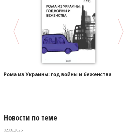
А
Рома из Украины: год войны и беженства
Р
л
Новости по теме
02.08.2026