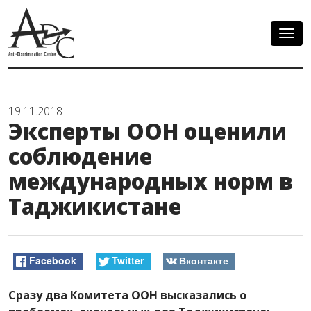
Togg
navig
19.11.2018
Эксперты ООН оценили
соблюдение
международных норм в
Таджикистане
Facebook
Twitter
Вконтакте
Сразу два Комитета ООН высказались о