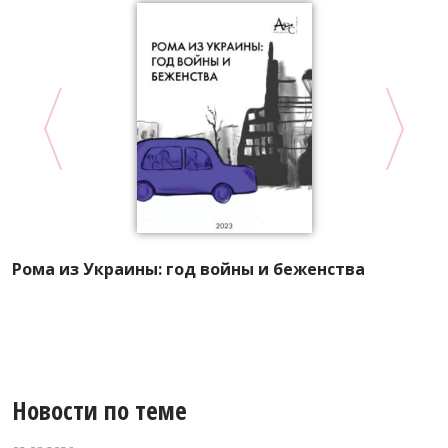
А
Рома из Украины: год войны и беженства
Р
л
Новости по теме