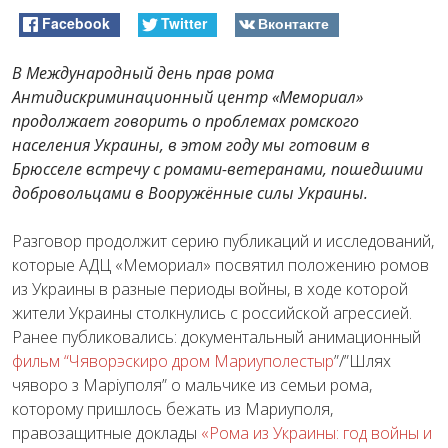
Facebook
Twitter
Вконтакте
В Международный день прав рома
Антидискриминационный центр «Мемориал»
продолжает говорить о проблемах ромского
населения Украины, в этом году мы готовим в
Брюсселе встречу с ромами-ветеранами, пошедшими
добровольцами в Вооружённые силы Украины.
Разговор продолжит серию публикаций и исследований,
которые АДЦ «Мемориал» посвятил положению ромов
из Украины в разные периоды войны, в ходе которой
жители Украины столкнулись с российской агрессией.
Ранее публиковались: документальный анимационный
фильм “Чяворэскиро дром Мариуполестыр
”/”Шлях
чяворо з Марiуполя” о мальчике из семьи рома,
которому пришлось бежать из Мариуполя,
правозащитные доклады
«Рома из Украины: год войны и