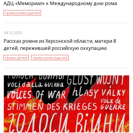
АДЦ «Мемориал» к Международному дню рома
права рома (цыган)
04.12.2025
Рассказ ромни из Херсонской области, матери 8
детей, пережившей российскую оккупацию
права детей
права рома (цыган)