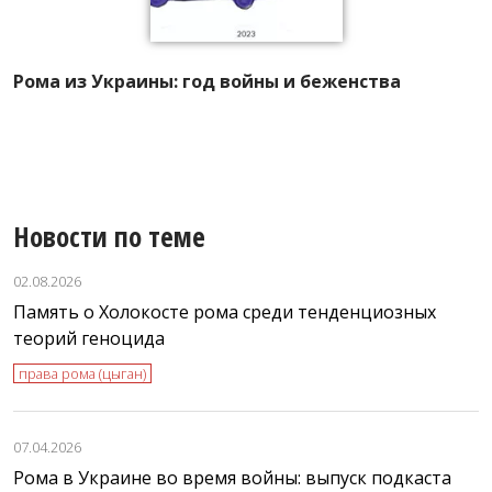
А
Рома из Украины: год войны и беженства
Р
л
Новости по теме
02.08.2026
Память о Холокосте рома среди тенденциозных
теорий геноцида
права рома (цыган)
07.04.2026
Рома в Украине во время войны: выпуск подкаста