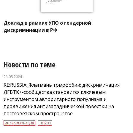
А
Доклад в рамках УПО о гендерной
А
рм
дискриминации в РФ
ф
Новости по теме
23.05.2024
RE:RUSSIA: Флагманы гомофобии: дискриминация
ЛГБТК+-сообщества становится ключевым
инструментом авторитарного популизма и
продвижения антизападнической повестки на
постсоветском пространстве
дискриминация
ЛГБТИ