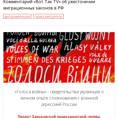
Комментарий «Вот Так TV» об ужесточении
миграционных законов в РФ
дискриминация
права мигрантов
«Голоса войны» - свидетельства украинцев о
личном опыте столкновения с военной
агрессией России
Проект Харьковской правозащитной группы