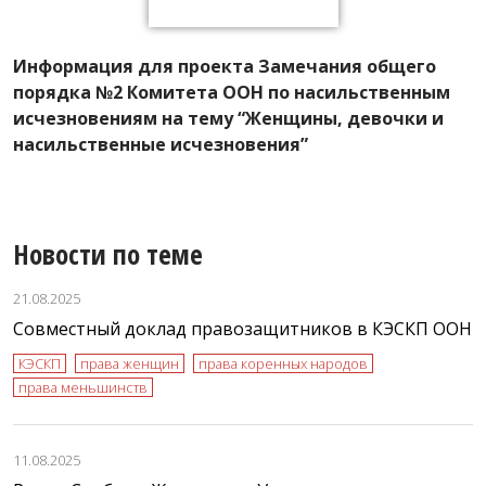
Информация для проекта Замечания общего
К
порядка №2 Комитета ООН по насильственным
г
исчезновениям на тему “Женщины, девочки и
К
насильственные исчезновения”
с
Новости по теме
21.08.2025
Совместный доклад правозащитников в КЭСКП ООН
КЭСКП
права женщин
права коренных народов
права меньшинств
11.08.2025