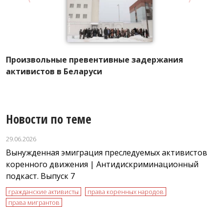
Произвольные превентивные задержания
Р
рг
активистов в Беларуси
Новости по теме
29.06.2026
Вынужденная эмиграция преследуемых активистов
коренного движения | Антидискриминационный
подкаст. Выпуск 7
гражданские активисты
права коренных народов
права мигрантов