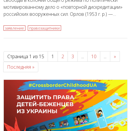
мотивированному дело о «повторной дискредитации»
российских вооруженных сил. Орлов (1953 г. р.) —…
заявление
правозащитники
Страница 1 из 15
1
2
3
...
10
...
»
Последняя »