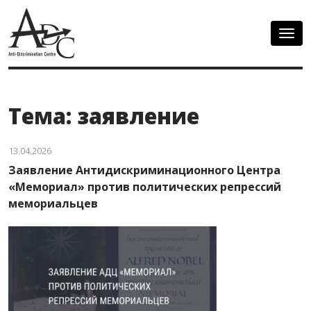
Togg
navig
Тема: заявление
13.04.2026
Заявление Антидискриминационного Центра
«Мемориал» против политических репрессий
мемориальцев