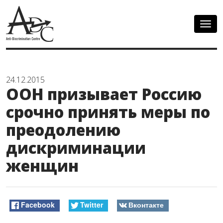
Togg
navig
24.12.2015
ООН призывает Россию
срочно принять меры по
преодолению
дискриминации
женщин
Facebook
Twitter
Вконтакте