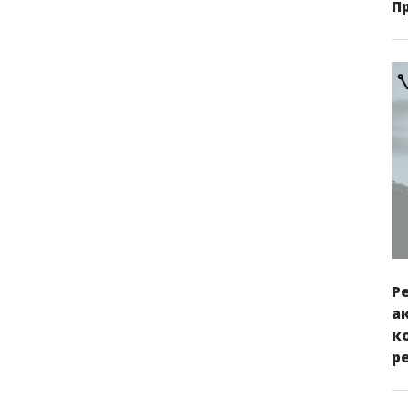
П
Р
а
к
р