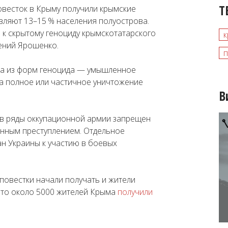
Т
овесток в Крыму получили крымские
авляют 13–15 % населения полуострова.
 к скрытому геноциду крымскотатарского
к
ений Ярошенко.
п
на из форм геноцида — умышленное
на полное или частичное уничтожение
В
 в ряды оккупационной армии запрещен
оенным преступлением. Отдельное
н Украины к участию в боевых
повестки начали получать и жители
 что около 5000 жителей Крыма
получили