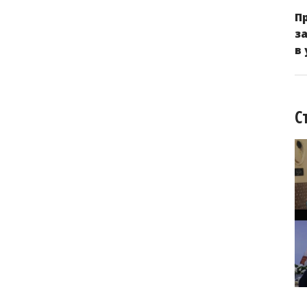
П
з
в
С