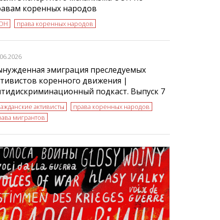
равам коренных народов
ОН
права коренных народов
.06.2026
ынужденная эмиграция преследуемых
тивистов коренного движения |
нтидискриминационный подкаст. Выпуск 7
ражданские активисты
права коренных народов
рава мигрантов