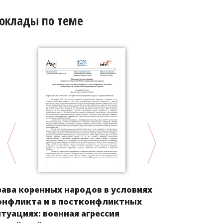
оклады по теме
Доклад в 
рава коренных народов в условиях
экономиче
онфликта и в постконфликтных
культурным
итуациях: военная агрессия
коренных 