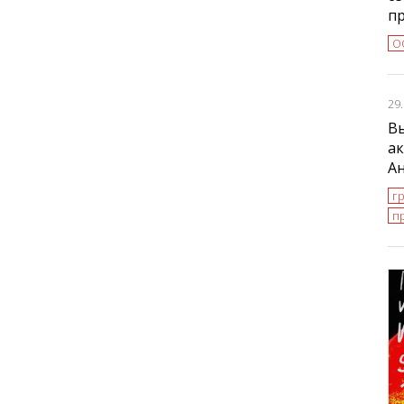
п
О
29
В
ак
А
г
п