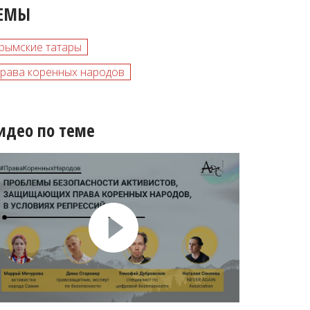
ЕМЫ
рымские татары
рава коренных народов
идео по теме