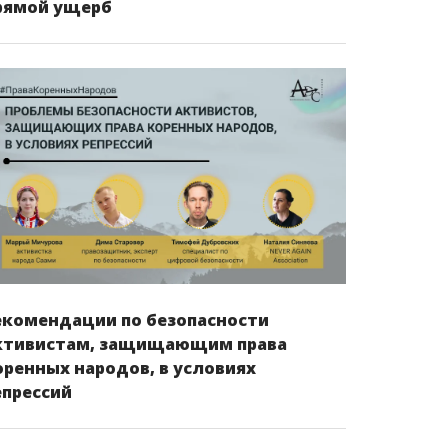
рямой ущерб
екомендации по безопасности
ктивистам, защищающим права
оренных народов, в условиях
епрессий