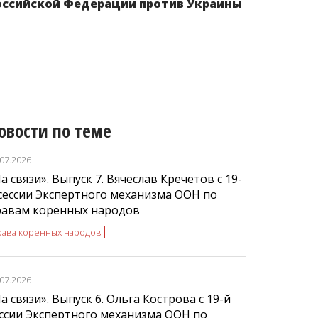
оссийской Федерации против Украины
Севера, Си
овости по теме
.07.2026
а связи». Выпуск 7. Вячеслав Кречетов с 19-
сессии Экспертного механизма ООН по
равам коренных народов
рава коренных народов
.07.2026
а связи». Выпуск 6. Ольга Кострова с 19-й
ссии Экспертного механизма ООН по