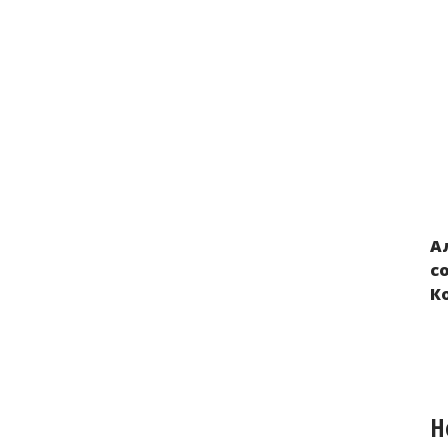
А
Нарушения прав детей из Украины,
с
вывезенных в Россию и Беларусь в
К
результате российской военной
агрессии
Н