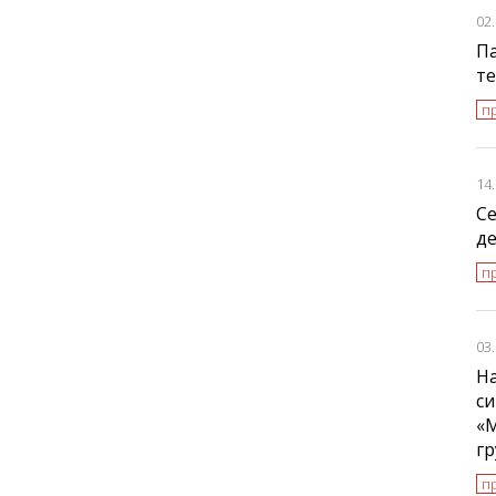
02
Па
т
пр
14
С
де
п
03
На
си
«
г
п