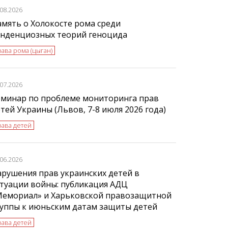
.08.2026
мять о Холокосте рома среди
енденциозных теорий геноцида
ава рома (цыган)
.07.2026
еминар по проблеме мониторинга прав
тей Украины (Львов, 7-8 июля 2026 года)
рава детей
.06.2026
рушения прав украинских детей в
туации войны: публикация АДЦ
Мемориал» и Харьковской правозащитной
руппы к июньским датам защиты детей
рава детей