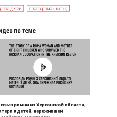
рава детей
права рома (цыган)
идео по теме
ассказ ромни из Херсонской области,
атери 8 детей, пережившей