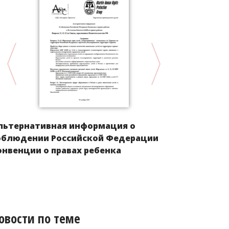
льтернативная информация о
Положение 
облюдении Российской Федерации
Европы пос
онвенции о правах ребенка
овости по теме