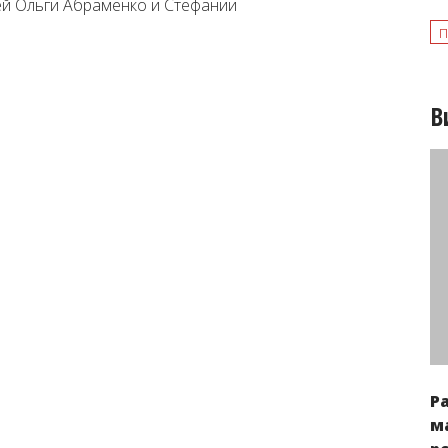
ией Ольги Абраменко и Стефании
п
В
Р
м