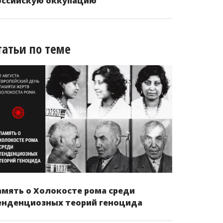
оссийскую оккупацию
татьи по теме
амять о Холокосте рома среди
енденциозных теорий геноцида