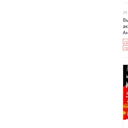
29
В
ак
А
г
п