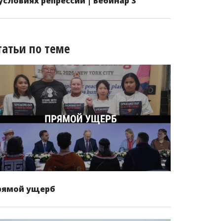
 условиях репрессий | Вебинар 3
татьи по теме
рямой ущерб