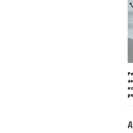
Р
а
к
р
Д