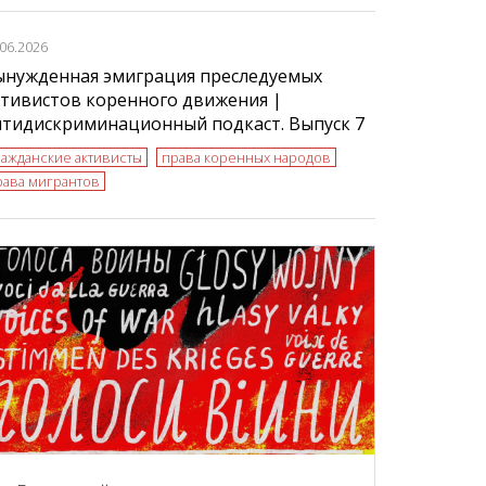
.06.2026
ынужденная эмиграция преследуемых
тивистов коренного движения |
нтидискриминационный подкаст. Выпуск 7
ражданские активисты
права коренных народов
рава мигрантов