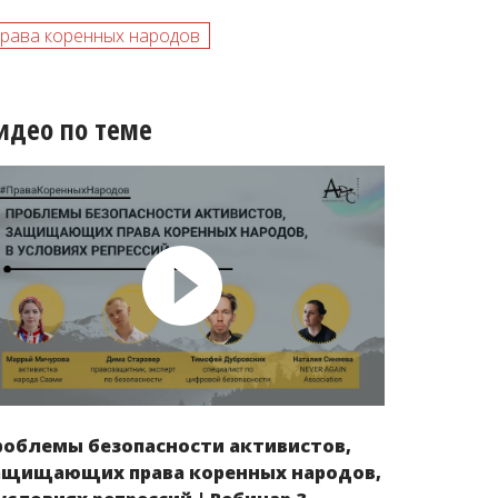
рава коренных народов
идео по теме
роблемы безопасности активистов,
ащищающих права коренных народов,