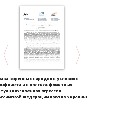
Доклад в 
рава коренных народов в условиях
экономиче
онфликта и в постконфликтных
культурным
итуациях: военная агрессия
коренных 
оссийской Федерации против Украины
Севера, Си