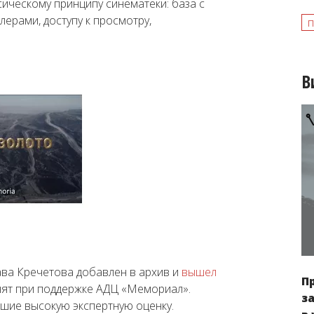
ссическому принципу синематеки: база с
ерами, доступу к просмотру,
п
В
ва Кречетова добавлен в архив и
вышел
П
нят при поддержке АДЦ «Мемориал».
з
вшие высокую экспертную оценку.