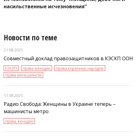
К
насильственные исчезновения”
с
Новости по теме
21.08.2025
Совместный доклад правозащитников в КЭСКП ООН
КЭСКП
права женщин
права коренных народов
права меньшинств
11.08.2025
Радио Свобода: Женщины в Украине теперь –
машинисты метро
права женщин