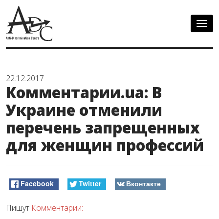
Togg
navig
22.12.2017
Комментарии.ua: В
Украине отменили
перечень запрещенных
для женщин профессий
Facebook
Twitter
Вконтакте
Пишут
Комментарии: