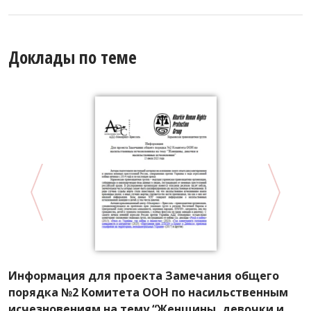
Доклады по теме
Информация для проекта Замечания общего
К
порядка №2 Комитета ООН по насильственным
г
исчезновениям на тему “Женщины, девочки и