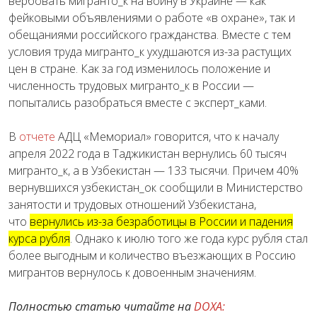
вербовать мигранто_к на войну в Украине — как
фейковыми объявлениями о работе «в охране», так и
обещаниями российского гражданства. Вместе с тем
условия труда мигранто_к ухудшаются из-за растущих
цен в стране. Как за год изменилось положение и
численность трудовых мигранто_к в России —
попытались разобраться вместе с эксперт_ками.
В
отчете
АДЦ «Мемориал» говорится, что к началу
апреля 2022 года в Таджикистан вернулись 60 тысяч
мигранто_к, а в Узбекистан — 133 тысячи. Причем 40%
вернувшихся узбекистан_ок сообщили в Министерство
занятости и трудовых отношений Узбекистана,
что
вернулись из-за безработицы в России и падения
курса рубля
. Однако к июлю того же года курс рубля стал
более выгодным и количество въезжающих в Россию
мигрантов вернулось к довоенным значениям.
Полностью статью читайте на
DOXA: