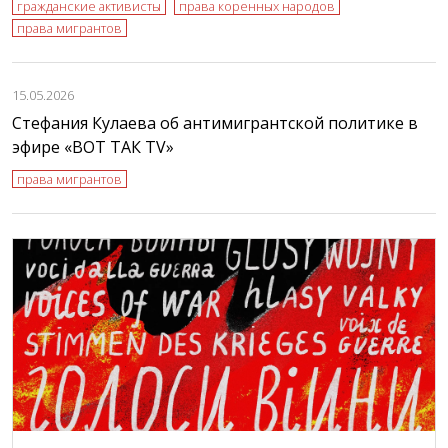
гражданские активисты
права коренных народов
права мигрантов
15.05.2026
Стефания Кулаева об антимигрантской политике в
эфире «ВОТ ТАК TV»
права мигрантов