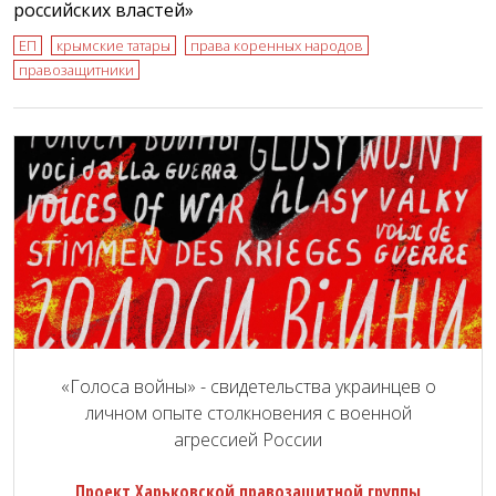
российских властей»
ЕП
крымские татары
права коренных народов
правозащитники
«Голоса войны» - свидетельства украинцев о
личном опыте столкновения с военной
агрессией России
Проект Харьковской правозащитной группы