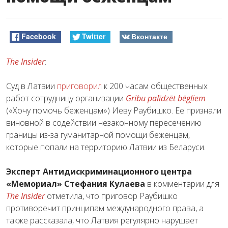
Facebook
Twitter
Вконтакте
The Insider
:
Суд в Латвии
приговорил
к 200 часам общественных
работ сотрудницу организации
Gribu palīdzēt bēgļiem
(«Хочу помочь беженцам») Иеву Раубишко. Ее признали
виновной в содействии незаконному пересечению
границы из-за гуманитарной помощи беженцам,
которые попали на территорию Латвии из Беларуси.
Эксперт Антидискриминационного центра
«Мемориал» Стефания Кулаева
в комментарии для
The Insider
отметила, что приговор Раубишко
противоречит принципам международного права, а
также рассказала, что Латвия регулярно нарушает