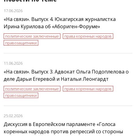
17.06.2026
«На связи». Выпуск 4. Юкагирская журналистка
Ирина Курилова об «Абориген-Форуме»
политические заключенные
права коренных народов
правозащитники
11.06.2026
«На связи». Выпуск 3. Адвокат Ольга Подоплелова о
деле Дарьи Егеревой и Натальи Леонгардт
политические заключенные
права коренных народов
правозащитники
25.02.2026
Дискуссия в Европейском парламенте «Голоса
коренных народов против репрессий со стороны