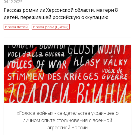
04.12.2025
Рассказ ромни из Херсонской области, матери 8
детей, пережившей российскую оккупацию
права детей
права рома (цыган)
«Голоса войны» - свидетельства украинцев о
личном опыте столкновения с военной
агрессией России