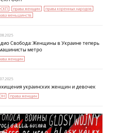
ЭСКП
права женщин
права коренных народов
рава меньшинств
.08.2025
адио Свобода: Женщины в Украине теперь
 машинисты метро
рава женщин
.07.2025
охищения украинских женщин и девочек
ОН
права женщин