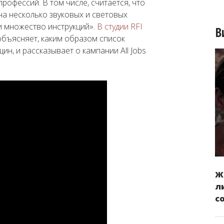
рофессий. В том числе, считается, что
а несколько звуковых и световых
и множество инструкций».
В студии RFI
В
бъясняет, каким образом список
н, и рассказывает о кампании All Jobs
Ж
л
с