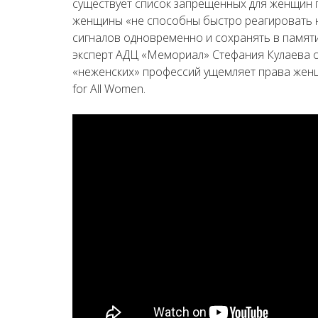
существует список запрещенных для женщин п
женщины «не способны быстро реагировать н
сигналов одновременно и сохранять в памят
эксперт АДЦ «Мемориал» Стефания Кулаева о
«неженских» профессий ущемляет права женщи
for All Women.