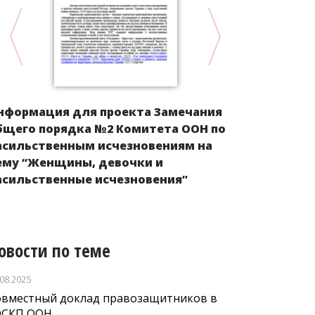
нформация для проекта Замечания
КЫРГЫЗСТА
бщего порядка №2 Комитета ООН по
государств
асильственным исчезновениям на
из Кыргызс
ему “Женщины, девочки и
рубежом, и
асильственные исчезновения”
трудоустро
овости по теме
.08.2025
овместный доклад правозащитников в
ЭСКП ООН