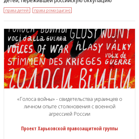
детей, пережившей российскую оккупацию
права детей
права рома (цыган)
«Голоса войны» - свидетельства украинцев о
личном опыте столкновения с военной
агрессией России
Проект Харьковской правозащитной группы