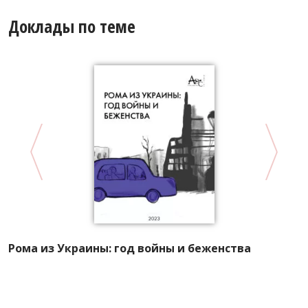
Доклады по теме
А
Рома из Украины: год войны и беженства
Р
л