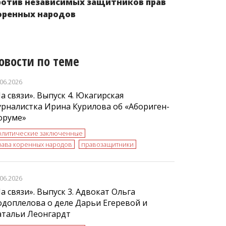
ротив независимых защитников прав
оренных народов
овости по теме
.06.2026
а связи». Выпуск 4. Юкагирская
рналистка Ирина Курилова об «Абориген-
оруме»
олитические заключенные
рава коренных народов
правозащитники
.06.2026
а связи». Выпуск 3. Адвокат Ольга
доплелова о деле Дарьи Егеревой и
атальи Леонгардт