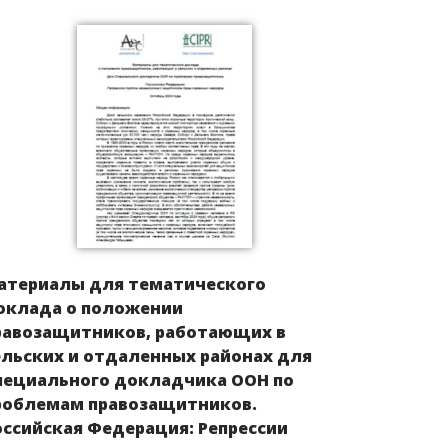
атериалы для тематического
оклада о положении
равозащитников, работающих в
ельских и отдаленных районах для
пециального докладчика ООН по
роблемам правозащитников.
оссийская Федерация: Репрессии