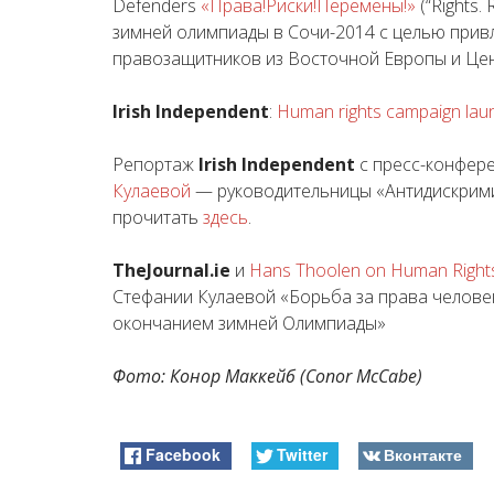
Defenders
«Права!Риски!Перемены!»
(“Rights.
зимней олимпиады в Сочи-2014 с целью привл
правозащитников из Восточной Европы и Цен
Irish Independent
:
Human rights campaign laun
Репортаж
Irish Independent
с пресс-конфере
Кулаевой
— руководительницы «Антидискрим
прочитать
здесь
.
TheJournal.ie
и
Hans Thoolen on Human Right
Стефании Кулаевой «Борьба за права человек
окончанием зимней Олимпиады»
Фото: Конор Маккейб (Conor McCabe)
Facebook
Twitter
Вконтакте