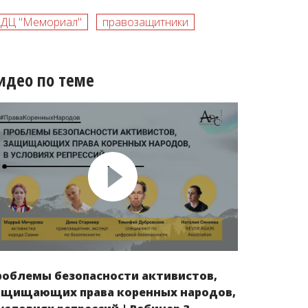
АДЦ "Мемориал"
правозащитники
идео по теме
роблемы безопасности активистов,
ащищающих права коренных народов,