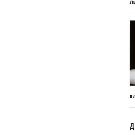
Л
В
Д