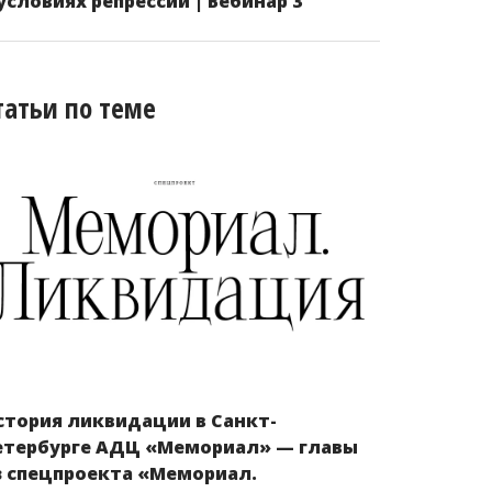
 условиях репрессий | Вебинар 3
татьи по теме
стория ликвидации в Санкт-
етербурге АДЦ «Мемориал» — главы
з спецпроекта «Мемориал.