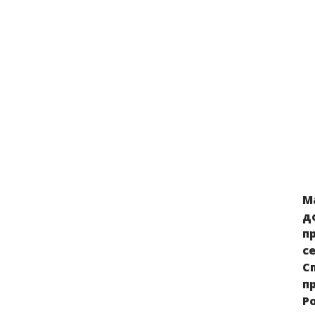
М
д
п
с
С
п
Р