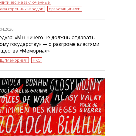
олитические заключенные
рава коренных народов
правозащитники
.04.2026
дуза: «Мы ничего не должны отдавать
ому государству» — о разгроме властями
бщества «Мемориал»
ДЦ "Мемориал"
НКО