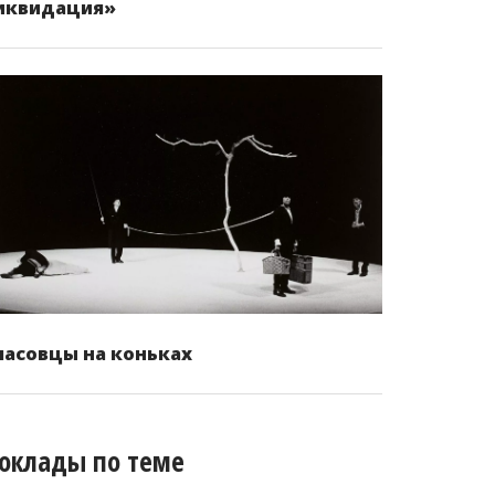
иквидация»
ласовцы на коньках
оклады по теме