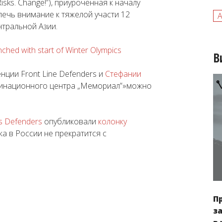
 Risks. Change!”), приуроченная к началу
ечь внимание к тяжелой участи 12
тральной Азии.
ched with start of Winter Olympics
В
нции Front Line Defenders и
Стефании
инационного центра „Мемориал”»можно
s Defenders
опубликовали
колонку
а в России не прекратится с
П
з