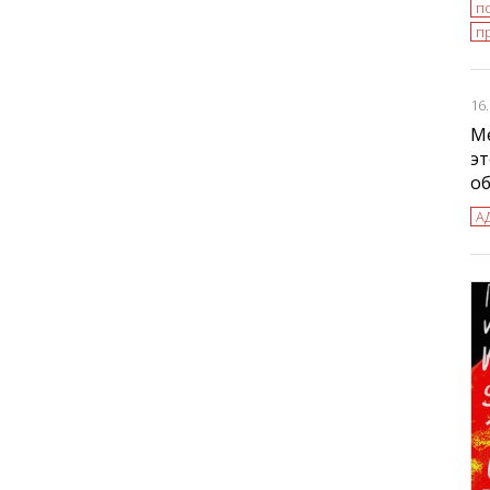
п
п
16
Ме
эт
о
А