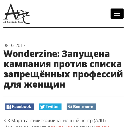
Togg
navig
08.03.2017
Wonderzine: Запущена
кампания против списка
запрещённых профессий
для женщин
Facebook
Twitter
Вконтакте
К 8 Марта антидискриминационный центр (АДЦ)