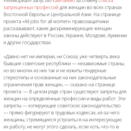
«Мемориал» запустил
кампанию
за отмену
списка
запрещённых профессий
для женщин во всех странах
Восточной Европы и Центральной Азии. На странице
проекта «All jobs for all women» правозащитники
рассказывают, какие дискриминирующие женщин
законы действуют в России, Украине, Молдове, Армении
и других государствах.
«Давно нет ни империи, ни Союза, уже четверть века
бывшие советские республики — независимые страны,
но во многих из них так и не изжиты гендерные
стереотипы и основанные на них законодательные
ограничения прав женщин, — сказано на странице
проекта. — В целом ряде стран существуют запреты для
женщин на определённые профессии и виды работ. Эти
запреты — копирующие советское законодательство
— прямо фигурируют в трудовых кодексах, из-за чего
женщины, стремящиеся устроиться на интересующую
их работу, не могут этого сделать, если хоть что-то в