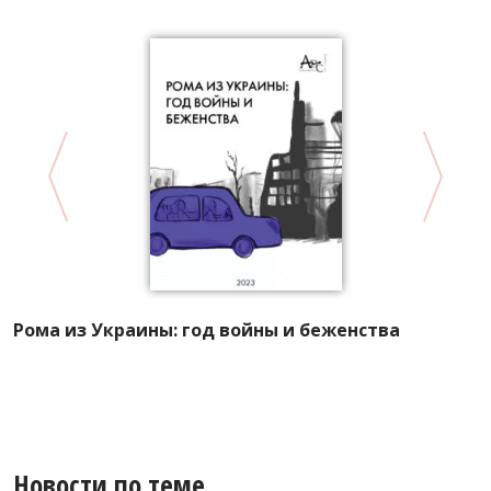
А
Рома из Украины: год войны и беженства
Р
л
Новости по теме