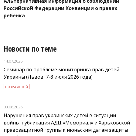
Альтернативная информация о соблюдении
х
П
Российской Федерации Конвенции о правах
п
ребенка
Новости по теме
14.07.2026
Семинар по проблеме мониторинга прав детей
Украины (Львов, 7-8 июля 2026 года)
права детей
03.06.2026
Нарушения прав украинских детей в ситуации
войны: публикация АДЦ «Мемориал» и Харьковской
правозащитной группы к июньским датам защиты