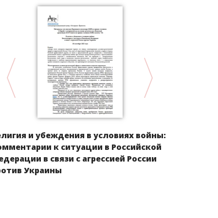
Информаци
елигия и убеждения в условиях войны:
общего по
омментарии к ситуации в Российской
насильств
едерации в связи с агрессией России
тему “Жен
ротив Украины
насильстве