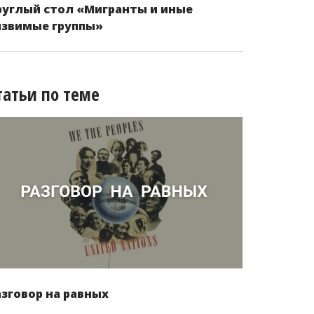
руглый стол «Мигранты и иные
язвимые группы»
татьи по теме
азговор на равных