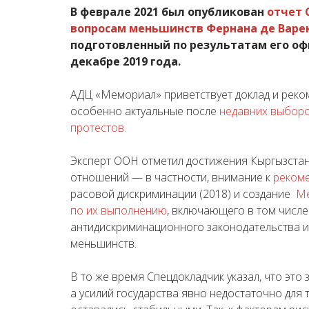
В феврале 2021 был опубликован
отчет 
вопросам меньшинств Фернана де Варен
подготовленный по результатам его оф
декабре 2019 года.
АДЦ «Мемориал» приветствует доклад и реко
особенно актуальные после
недавних выбор
протестов.
Эксперт ООН отметил достижения Кыргызста
отношений — в частности, внимание к
реком
расовой дискриминации (2018) и создание
Ме
по их выполнению
, включающего в том числе
антидискриминационного законодательства и
меньшинств.
В то же время Спецдокладчик указал, что это 
а усилий государства явно недостаточно для