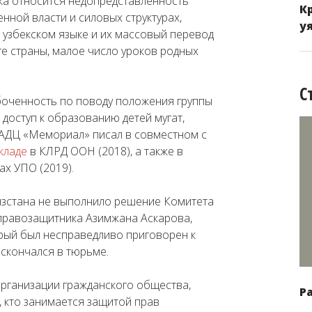
ска относится недопредставленность
К
нной власти и силовых структурах,
у
 узбекском языке и их массовый перевод
ге страны, малое число уроков родных
С
боченность по поводу положения группы
 доступ к образованию детей мугат,
 АДЦ «Мемориал» писал в совместном с
кладе
в КЛРД ООН (2018), а также в
ах УПО (2019).
гызстана не выполнило решение Комитета
равозащитника Азимжана Аскарова,
орый был несправедливо приговорен к
скончался в тюрьме.
организации гражданского общества,
Р
, кто занимается защитой прав