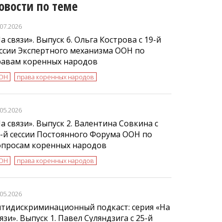
овости по теме
.07.2026
а связи». Выпуск 6. Ольга Кострова с 19-й
ссии Экспертного механизма ООН по
равам коренных народов
ОН
права коренных народов
.05.2026
а связи». Выпуск 2. Валентина Совкина с
-й сессии Постоянного Форума ООН по
опросам коренных народов
ОН
права коренных народов
.05.2026
нтидискриминационный подкаст: серия «На
язи». Выпуск 1. Павел Суляндзига с 25-й