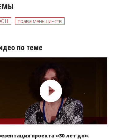
ЕМЫ
ООН
права меньшинств
идео по теме
резентация проекта «30 лет до».