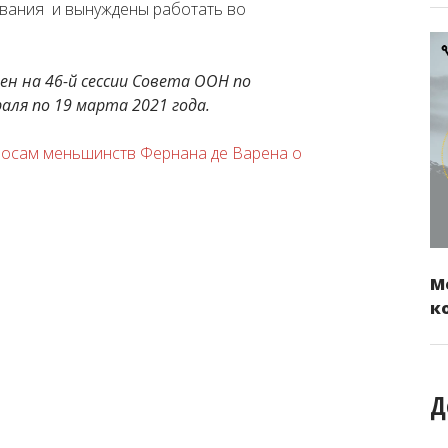
ования и вынуждены работать во
н на 46-й сессии Совета ООН по
аля по 19 марта 2021 года.
росам меньшинств Фернана де Варена о
М
к
Д