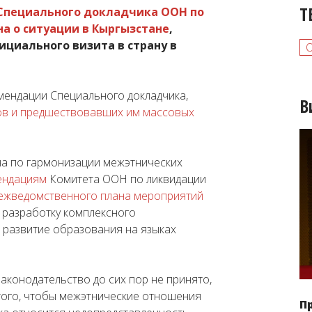
Т
Специального докладчика ООН по
а о ситуации в Кыргызстане
,
ициального визита в страну в
мендации Специального докладчика,
В
ов и предшествовавших им массовых
на по гармонизации межэтнических
ендациям
Комитета ООН по ликвидации
жведомственного плана мероприятий
 разработку комплексного
 развитие образования на языках
законодательство до сих пор не принято,
 того, чтобы межэтнические отношения
П