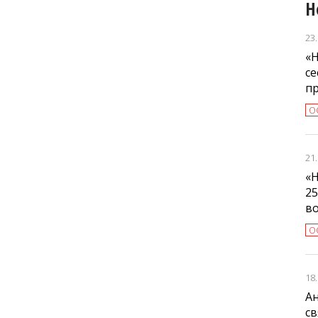
Н
23
«Н
се
п
О
21
«Н
25
в
О
18
А
св