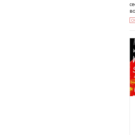
се
в
О