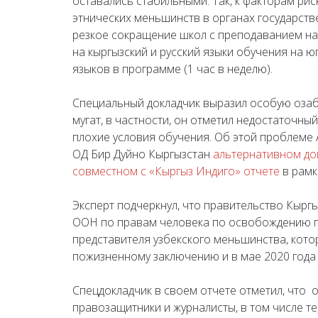
оставались стабильными. Так, к факторам ри
этнических меньшинств в органах государстве
резкое сокращение школ с преподаванием на
на кыргызский и русский языки обучения на ю
языков в программе (1 час в неделю).
Специальный докладчик выразил особую оза
мугат, в частности, он отметил недостаточный
плохие условия обучения. Об этой проблеме
ОД Бир Дуйно Кыргызстан
альтернативном до
совместном с «Кыргыз Индиго» отчете
в рамк
Эксперт подчеркнул, что правительство Кыр
ООН по правам человека по освобождению п
представителя узбекского меньшинства, кот
пожизненному заключению и в мае 2020 года 
Спецдокладчик в своем отчете отметил, что 
правозащитники и журналисты, в том числе те