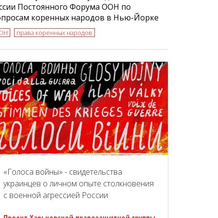
ссии Постоянного Форума ООН по
опросам коренных народов в Нью-Йорке
ОН
права коренных народов
«Голоса войны» - свидетельства
украинцев о личном опыте столкновения
с военной агрессией России