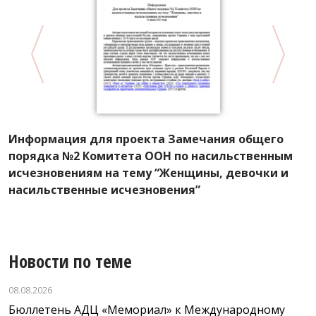
Информация для проекта Замечания общего
К
порядка №2 Комитета ООН по насильственным
г
исчезновениям на тему “Женщины, девочки и
К
насильственные исчезновения”
с
Новости по теме
08.08.2026
Бюллетень АДЦ «Мемориал» к Международному