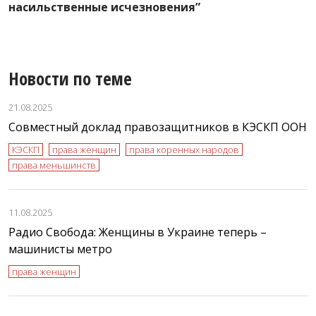
насильственные исчезновения”
с
Новости по теме
21.08.2025
Совместный доклад правозащитников в КЭСКП ООН
КЭСКП
права женщин
права коренных народов
права меньшинств
11.08.2025
Радио Свобода: Женщины в Украине теперь –
машинисты метро
права женщин