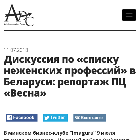
Togg
navig
11.07.2018
Дискуссия по «списку
неженских профессий» в
Беларуси: репортаж ПЦ
«Весна»
Facebook
Twitter
Вконтакте
В минском бизнес-клубе “Imaguru” 9 июля