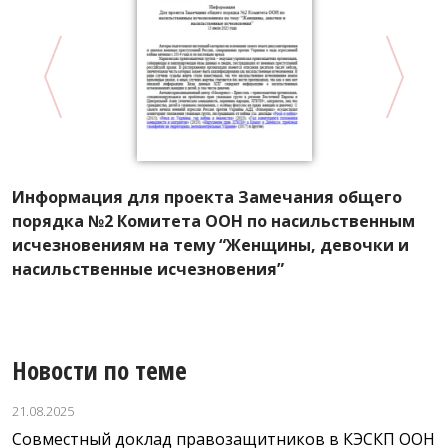
Информация для проекта Замечания общего
К
порядка №2 Комитета ООН по насильственным
г
исчезновениям на тему “Женщины, девочки и
К
насильственные исчезновения”
с
Новости по теме
21.08.2025
Совместный доклад правозащитников в КЭСКП ООН