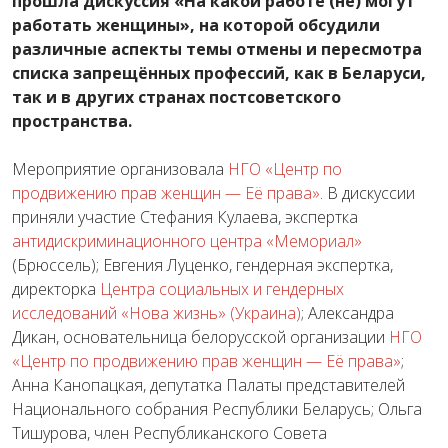
прошла дискуссия «На какой работе (не) могут
работать женщины», на которой обсудили
различные аспекты темы отмены и пересмотра
списка запрещённых профессий, как в Беларуси,
так и в других странах постсоветского
пространства.
Мероприятие организовала
НГО «Центр по
продвижению прав женщин — Её права»
. В дискуссии
приняли участие Стефания Кулаева, экспертка
антидискриминационного центра «Мемориал»
(Брюссель); Евгения Луценко, гендерная экспертка,
директорка
Центра социальных и гендерных
исследований «Нова жизнь» (Украина)
; Александра
Дикан, основательница белорусской организации
НГО
«Центр по продвижению прав женщин — Её права»
;
Анна Канопацкая, депутатка Палаты представителей
Национального собрания Республики Беларусь; Ольга
Тишурова, член Республиканского Совета