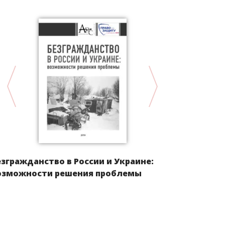
Лишенные 
гражданств
правового 
езгражданство в России и Украине:
озможности решения проблемы