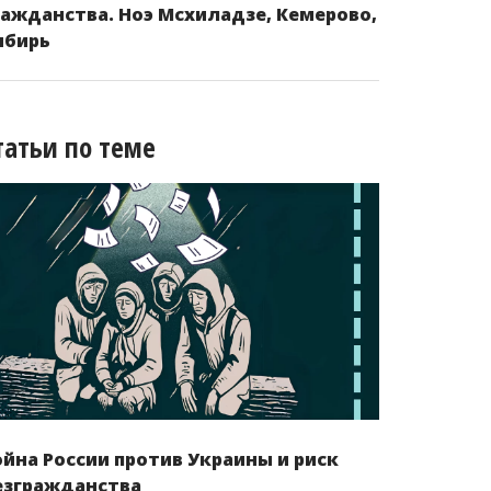
ражданства. Ноэ Мсхиладзе, Кемерово,
ибирь
татьи по теме
ойна России против Украины и риск
езгражданства