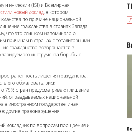
Т
ву и инклюзии (ISI) и Всемирная
стили новый доклад
, в котором
ажданства по причине национальной
лишение гражданства в странах Запада
му, что это слишком напоминало о
ким причинам в странах с тоталитарными
В
ение гражданства возвращается в
екларируемого инструмента борьбы с
спространенность лишения гражданства,
ть его обжаловать, риск
что 79% стран предусматривают лишение
аний, оправдываемых национальной
а в иностранном государстве; иная
ве; другие правонарушения.
ый докладчик по вопросам поощрения и
Б