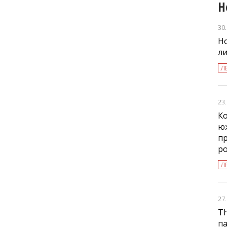
Н
30
Но
л
Л
23
К
ю
пр
р
Л
27
Th
па