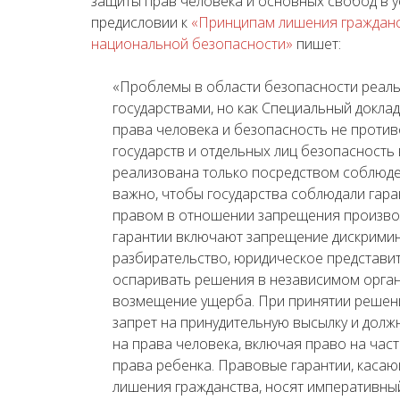
защиты прав человека и основных свобод в у
предисловии к
«Принципам лишения гражданс
национальной безопасности»
пишет:
«Проблемы в области безопасности реал
государствами, но как Специальный доклад
права человека и безопасность не противор
государств и отдельных лиц безопасность 
реализована только посредством соблюде
важно, чтобы государства соблюдали гар
правом в отношении запрещения произвол
гарантии включают запрещение дискримин
разбирательство, юридическое представи
оспаривать решения в независимом органе
возмещение ущерба. При принятии решен
запрет на принудительную высылку и долж
на права человека, включая право на част
права ребенка. Правовые гарантии, каса
лишения гражданства, носят императивный