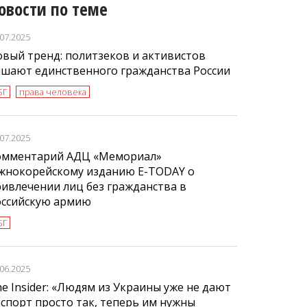
овости по теме
.07.2025
вый тренд: политзеков и активистов
ишают единственного гражданства России
БГ
права человека
.07.2025
омментарий АДЦ «Мемориал»
жнокорейскому изданию E-TODAY о
ивлечении лиц без гражданства в
оссийскую армию
БГ
.06.2025
e Insider: «Людям из Украины уже не дают
спорт просто так, теперь им нужны