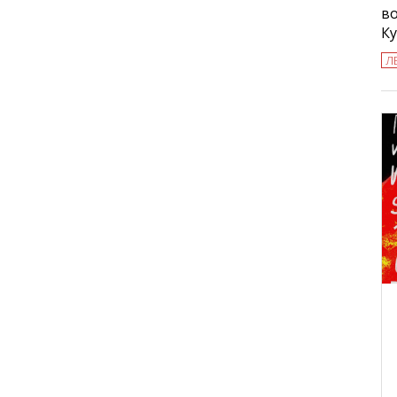
в
К
Л