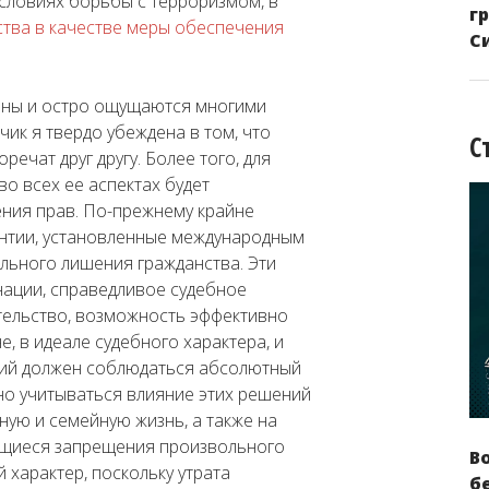
словиях борьбы с терроризмом, в
г
тва в качестве меры обеспечения
С
ьны и остро ощущаются многими
чик я твердо убеждена в том, что
С
ечат друг другу. Более того, для
во всех ее аспектах будет
ния прав. По-прежнему крайне
антии, установленные международным
ьного лишения гражданства. Эти
ации, справедливое судебное
тельство, возможность эффективно
, в идеале судебного характера, и
ий должен соблюдаться абсолютный
но учитываться влияние этих решений
ную и семейную жизнь, а также на
ющиеся запрещения произвольного
В
 характер, поскольку утрата
б