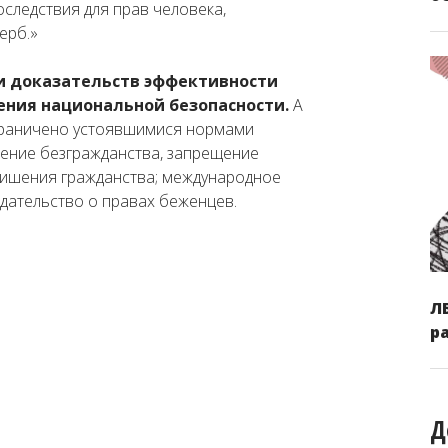
оследствия для прав человека,
ерб.»
и доказательств эффективности
ения национальной безопасности.
А
ограничено устоявшимися нормами
ение безгражданства, запрещение
лишения гражданства; международное
дательство о правах беженцев.
Л
р
Д