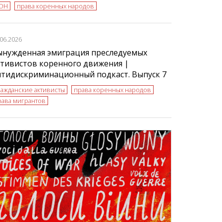
ОН
права коренных народов
.06.2026
ынужденная эмиграция преследуемых
тивистов коренного движения |
нтидискриминационный подкаст. Выпуск 7
ражданские активисты
права коренных народов
рава мигрантов