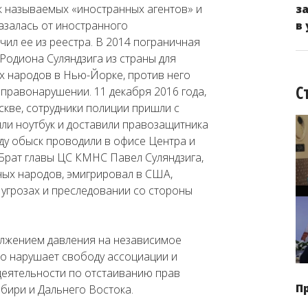
к называемых «иностранных агентов» и
з
казалась от иностранного
в
чил ее из реестра. В 2014 пограничная
Родиона Суляндзига из страны для
х народов в Нью-Йорке, против него
С
правонарушении. 11 декабря 2016 года,
кве, сотрудники полиции пришли с
яли ноутбук и доставили правозащитника
оду обыск проводили в офисе Центра и
Брат главы ЦС КМНС Павел Суляндзига,
ных народов, эмигрировал в США,
угрозах и преследовании со стороны
лжением давления на независимое
но нарушает свободу ассоциации и
деятельности по отстаиванию прав
П
бири и Дальнего Востока.