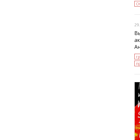
О
29
В
ак
А
г
п