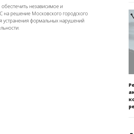
 обеспечить независимое и
 на решение Московского городского
ля устранения формальных нарушений
льности.
Р
а
к
р