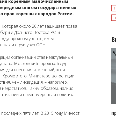
твия коренным малочисленным
очередным шагом государственных
з
в прав коренных народов России.
п
 которая около 20 лет защищает права
бири и Дальнего Востока РФ и
В
еждународном уровне, имея
ствах и структурах ООН.
ации организации стал неактуальный
става. Московский городской суд
мя для внесения изменений, хотя
. Кроме этого, Министерство юстиции
твия, чем ликвидация, – например,
 недостатков. Таким образом, налицо
ганизации и преднамеренная политика
последних пяти лет. В 2015 году Минюст
П