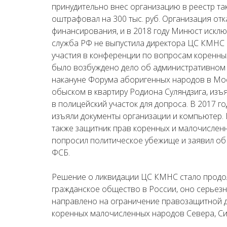
принудительно внес организацию в реестр та
оштрафовал на 300 тыс. руб. Организация от
финансирования, и в 2018 году Минюст исклю
служба РФ не выпустила директора ЦС КМНС 
участия в конференции по вопросам коренны
было возбуждено дело об административном 
накануне Форума аборигенных народов в Мос
обыском в квартиру Родиона Суляндзига, изъ
в полицейский участок для допроса. В 2017 г
изъяли документы организации и компьютер. 
также защитник прав коренных и малочислен
попросил политическое убежище и заявил об 
ФСБ.
Решение о ликвидации ЦС КМНС стало продо
гражданское общество в России, оно серьез
направлено на ограничение правозащитной 
коренных малочисленных народов Севера, Си