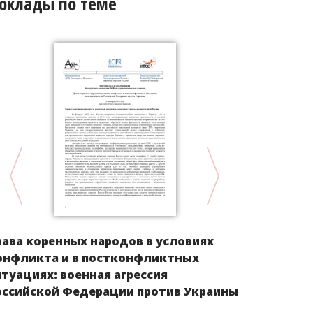
оклады по теме
Доклад в 
рава коренных народов в условиях
экономиче
онфликта и в постконфликтных
культурным
итуациях: военная агрессия
коренных 
оссийской Федерации против Украины
Севера, Си