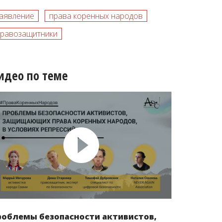
аявление
права коренных народов
равозащитники
идео по теме
роблемы безопасности активистов,