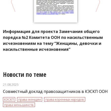
Информация для проекта Замечания общего
К
порядка №2 Комитета ООН по насильственным
г
исчезновениям на тему “Женщины, девочки и
К
насильственные исчезновения”
с
Новости по теме
21.08.2025
Совместный доклад правозащитников в КЭСКП ООН
КЭСКП
права женщин
права коренных народов
права меньшинств