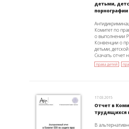
детьми, дет
порнографии
Антидикримина
Комитет по пра
о выполнении Р
Конвенции о пр
детьми, детской
Скачать отчет 
права детей
пра
17.03.2015
Отчет в Коми
трудящихся 
В альтернатив