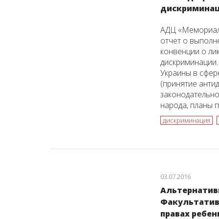
дискримина
АДЦ «Мемориал
отчет о выпол
конвенции о ли
дискриминации.
Украины в сфер
(принятие анти
законодательно
народа, планы по
дискриминация
03.07.2016
Альтернатив
Факультатив
правах ребен