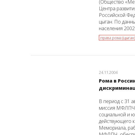
(Общество «Мем
Центра развити
Российской Фед
цыган. По данн
населения 2002 г.
права рома (цыган
24.11.2004
Рома в Росси
дискриминац
В период с 31 а
миссия МФЛПЧ 
социальной и ю
действующего к
Мемориала, раб
МФЛПЧ обеспок