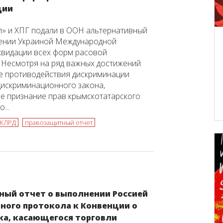
ции
» и ХПГ подали в ООН альтернативный
нении Украиной Международной
квидации всех форм расовой
 Несмотря на ряд важных достижений
е противодействия дискриминации
дискриминационного закона,
е признание прав крымскотатарского
...
КЛРД
правозащитный отчет
ный отчет о выполнении Россией
ного протокола к Конвенции о
ка, касающегося торговли