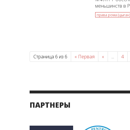
меньшинств в Ро
права рома (цыган
Страница 6 из 6
« Первая
«
...
4
ПАРТНЕРЫ