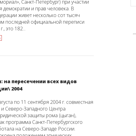
ориал», Санкт-Петербург) при участии
я демократии и прав человека. В
ерации живет несколько сот тысяч
ым последней официальной переписи
, это 182...
)
и: на пересечении всех видов
ии\ 2004
вгуста по 11 сентября 2004 г. совместная
и Северо-Западного Центра
ридической защиты рома (цыган),
ак программа Санкт-Петербургского
отала на Северо-Западе России.
оена положением этнических