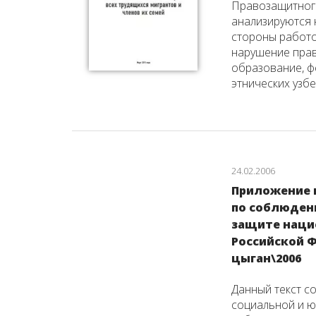
Правозащитног
анализируются 
стороны работо
нарушение прав
образование, ф
этнических узбе
24.02.2006
Приложение 
по соблюден
защите наци
Российской 
цыган\2006
Данный текст с
социальной и ю