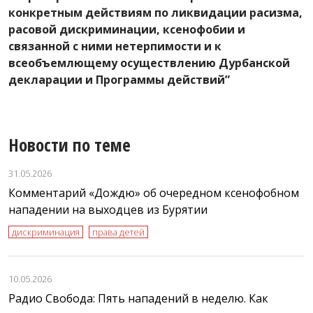
л
конкретным действиям по ликвидации расизма,
расовой дискриминации, ксенофобии и
связанной с ними нетерпимости и к
всеобъемлющему осуществлению Дурбанской
декларации и Программы действий”
Новости по теме
31.05.2026
Комментарий «Дождю» об очередном ксенофобном
нападении на выходцев из Бурятии
дискриминация
права детей
10.05.2026
Радио Свобода: Пять нападений в неделю. Как