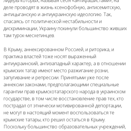
лидеры которых, называя себя «антифашистами», на
деле проводят в жизнь ксенофобную, антисемитскую,
антицыганскую и антиукраинскую идеологию. Так,
спасаясь от политической нестабильности и
дискриминации, Украину покинули большинство живших
там турок-месхетинцев.
В Крыму, аннексированном Россией, и риторика, и
практика властей тоже носят выраженный
антиукраинский, антизападный характер, а в отношении
крымских татар имеют место разжигание розни,
запугивание и репрессии. Принятыми уже после
аннексии законами, предполагающими специальные
гарантии прав крымскотатарского народа в украинском
государстве, в том числе восстановление прав тех, кто
пострадал от этнически мотивированной депортации,
не могут в настоящий момент воспользоваться те
крымские татары, кто решил остаться в Крыму.
Поскольку большинство образовательных учреждений,