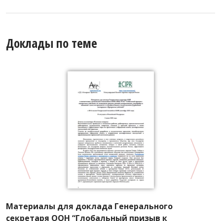
Доклады по теме
А
Материалы для доклада Генерального
х
Р
секретаря ООН “Глобальный призыв к