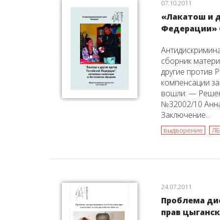
07.10.2011
«Лакатош и д
Федерации» С
Антидискримин
сборник матери
другие против 
компенсации за
вошли: — Реше
№32002/10 Анна
Заключение...
выдворение
ЛБ
24.07.2011
Проблема ди
прав цыганск