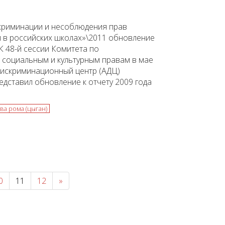
криминации и несоблюдения прав
й в российских школах»\2011 обновление
. К 48-й сессии Комитета по
 социальным и культурным правам в мае
дискриминационный центр (АДЦ)
дставил обновление к отчету 2009 года
ва рома (цыган)
0
11
12
»