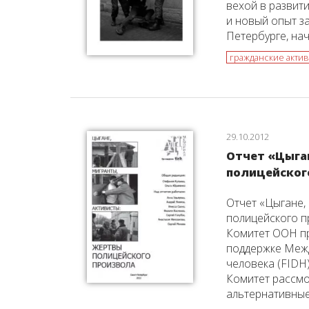
вехой в развити
и новый опыт з
Петербурге, нач
гражданские акти
29.10.2012
Отчет «Цыга
полицейского
Отчет «Цыгане,
полицейского п
Комитет ООН п
поддержке Меж
человека (FIDH)
Комитет рассмо
альтернативные