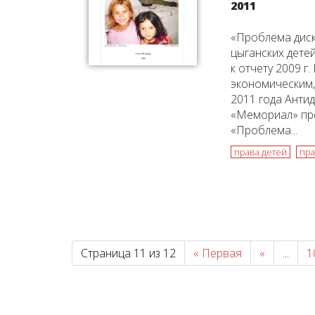
2011
«Проблема дис
цыганских дете
к отчету 2009 г
экономическим,
2011 года Анти
«Мемориал» пре
«Проблема...
права детей
пра
Страница 11 из 12
« Первая
«
...
1