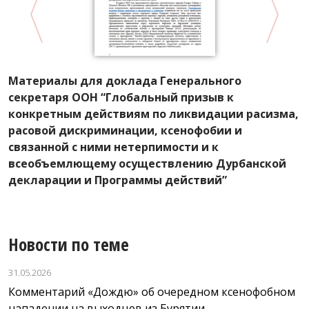
Материалы для доклада Генерального
Д
секретаря ООН “Глобальный призыв к
п
конкретным действиям по ликвидации расизма,
2
расовой дискриминации, ксенофобии и
связанной с ними нетерпимости и к
всеобъемлющему осуществлению Дурбанской
декларации и Программы действий”
Новости по теме
31.05.2026
Комментарий «Дождю» об очередном ксенофобном
нападении на выходцев из Бурятии