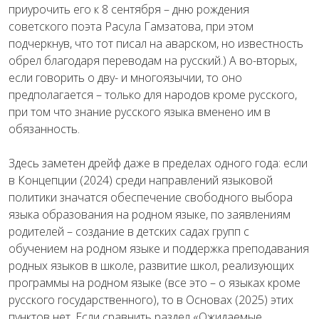
приурочить его к 8 сентября – дню рождения
советского поэта Расула Гамзатова, при этом
подчеркнув, что тот писал на аварском, но известность
обрел благодаря переводам на русский.)
А во-вторых,
если говорить о дву- и многоязычии, то оно
предполагается – только для народов кроме русского,
при том что знание русского языка вменено им в
обязанность.
Здесь заметен дрейф даже в пределах одного года: если
в Концепции (2024) среди направлений языковой
политики значатся обеспечение свободного выбора
языка образования на родном языке, по заявлениям
родителей – создание в детских садах групп с
обучением на родном языке и поддержка преподавания
родных языков в школе, развитие школ, реализующих
программы на родном языке (все это – о языках кроме
русского государственного), то в Основах (2025) этих
пунктов нет. Если сравнить раздел «Ожидаемые