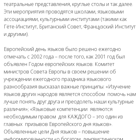
театральные представления, круглые столы и так далее.
Эти мероприятия проводятся школами, языковыми
ассоциациями, культурными институтами (такими как
Гёте-Институт, Британский Совет, Французский Институт
и другими).
Европейский день языков было решено ежегодно
отмечать с 2002 года – после того, как 2001 год был
объявлен Годом европейских языков. Комитет
министров Совета Европы в своем решении об
учреждении ежегодного праздника языкового
разнообразия высказал важные принципы: «Изучение
языков других народов является способом
помочь нам
лучше понять друг друга и преодолеть наши культурные
различия»; «Языковые компетенции
являются
необходимым правом
для
КАЖДОГО – это один из
главных
призывов Европейского дня языков».
Объявленные цели Дня языков – повышение
информированности «о богатом
лингвистическом