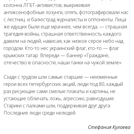
колонна ЛГБТ-активистов, выкрикивая
антиксенофобные лозунги, опять фотографировали нас
с лестниц и балюстрад журналисты и оппоненты. Лица
же идущих были еще мрачнее, чем всегда, — страшная
трагедия войны, страшная ответственность каждого
давили на людей, нависая, как низкое серое небо над
городом. Кто-то нес украинский флаг, кто-то — флаг
крымских татар. Впереди — баннер «Граждане,
отечество в опасности, наши танки на чужой земле».
Сзади с трудом шли самые старшие — неизменные
герои всех петербургских акций, люди под 80, каждый
раз рисующие сами смелые плакаты и картины, не
устающие обличать ложь, агрессию, равнодушие.
Старики с палками шли, поддерживая друг друга.
Последние люди среди нелюдей.
Стефания Кулаева