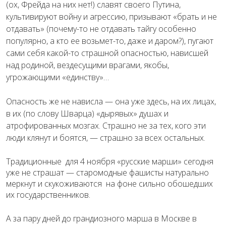
(ох, Фрейда на них нет!) славят своего Путина,
культивируют войну и агрессию, призывают «брать и не
отдавать» (почему-то не отдавать тайгу особенно
популярно, а кто ее возьмет-то, даже и даром?), пугают
сами себя какой-то страшной опасностью, нависшей
над родиной, вездесущими врагами, якобы,
угрожающими «единству»…
Опасность же не нависла — она уже здесь, на их лицах,
в их (по слову Шварца) «дырявых» душах и
атрофированных мозгах. Страшно не за тех, кого эти
люди клянут и боятся, — страшно за всех остальных.
Традиционные для 4 ноября «русские марши» сегодня
уже не страшат — старомодные фашисты натурально
меркнут и скукоживаются на фоне сильно обошедших
их государственников.
А за пару дней до грандиозного марша в Москве в