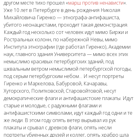
другом месте тихо прошел «
марш против ненависти
«.
Уже 10 лет в Петербурге в день рождения Николая
Михайловича Гиренко — этнографа-антифашиста,
убитого неонацистами, проходит такая демонстрация.
Каждый год несколько сот человек идут мимо Биржи и
Ростральных колонн, по набережной Невы, мимо
Института этнографии (где работал Гиренко), Академии
наук, главного здания Университета — мимо всех этих
немыслимо красивых петербургских зданий, под
шквальным ветром немыслимой петербургской погоды,
под серым петербургским небом… И несут портреты
Гиренко и Маркелова, Бабуровой, Качаравы,
Хуторского, Политковской, Старовойтовой, несут
демократические флаги и антифашистские плакаты. Идут
старые и молодые, с радужными флагами и
антифашистскими символами, идут каждый год одни и те
же люди. В этом году опять ветер вырывал из рук
плакаты и срывал с древков флаги, опять несли
портреты убиенных друзей и коллег, опять храбро шла