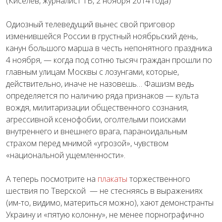
(Киселев, журналист ТВ, 2 ноября 2014 года)
Одиозный телеведущий вынес свой приговор
изменившейся России в грустный ноябрьский день,
канун большого марша в честь непонятного праздника
4 ноября, — когда под сотню тысяч граждан прошли по
главным улицам Москвы с лозунгами, которые,
действительно, иначе не назовешь… Фашизм ведь
определяется по наличию ряда признаков — культа
вождя, милитаризации общественного сознания,
агрессивной ксенофобии, оголтелыми поисками
внутреннего и внешнего врага, параноидальным
страхом перед мнимой «угрозой», чувством
«национальной ущемленности».
А теперь посмотрите на
плакаты
торжественного
шествия по Тверской — не стесняясь в выражениях
(им-то, видимо, материться можно), хают демонстранты
Украину и «пятую колонну», не менее порнографично