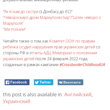
“
Як я їхав до сестри
(з Донбасу до ЄС)”
“Чяворэскиро дром Мариуполестыр”/”Шлях чяворо з
Марiуполя”
“Ми поїхали”
Читайте также о том, как
Комитет ООН по правам
ребенка осудил нарушения прав украинских детей
со
стороны РФ и о
тчеты АДЦ Мемориал о положении
украинских детей
после 24 февраля 2022 года,
созданные в рамках кампании
#CrossborderСhildhoodUA
.
Facebook
Twitter
Вконтакте
this post is also available in:
Английский
,
Украинский