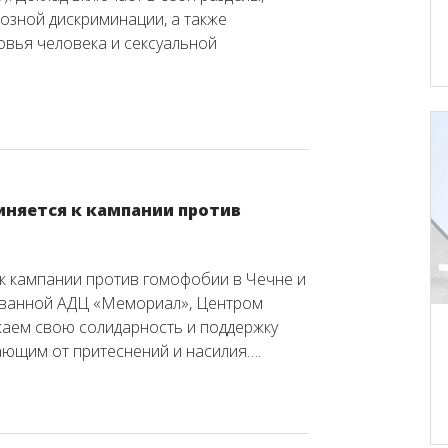
озной дискриминации, а также
овья человека и сексуальной
диняется к кампании против
ь к кампании против гомофобии в Чечне и
зованной АДЦ «Мемориал», Центром
жаем свою солидарность и поддержку
ающим от притеснений и насилия….