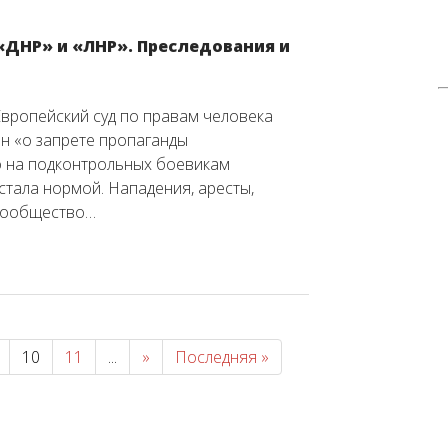
 «ДНР» и «ЛНР». Преследования и
Европейский суд по правам человека
н «о запрете пропаганды
о на подконтрольных боевикам
тала нормой. Нападения, аресты,
 сообщество…
10
11
...
»
Последняя »