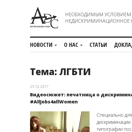
НЕОБХОДИМЫМ УСЛОВИЕМ С
НЕДИСКРИМИНАЦИОННОЕ О
НОВОСТИ
О НАС
СТАТЬИ
ДОКЛА
Тема: ЛГБТИ
25.12.2017
Видеосюжет: печатница о дискримин
#AllJobs4allWomen
Специально для
дискриминации 
типографии пос