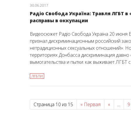
30.06.2017
Радіо Свобода Україна: Травля ЛГБТ в
расправы в оккупации
Видеосюжет Радіо Свобода Україна 20 июня 
признал дискриминационным российский зако
нетрадиционных сексуальных отношений». Н
территориях Донбасса дискриминация давно с
вымогательства и пытки: как выживает ЛГБТ
ЛГБТИ
Страница 10 из 15
« Первая
«
...
9