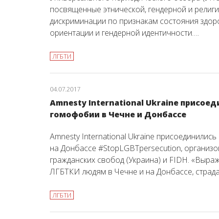
посвященные этнической, гендерной и религи
дискриминации по признакам состояния здор
ориентации и гендерной идентичности….
ЛГБТИ
04.07.2017
Amnesty International Ukraine присое
гомофобии в Чечне и Донбассе
Amnesty International Ukraine присоединилис
на Донбассе #StopLGBTpersecution, органи
гражданских свобод (Украина) и FIDH. «Выра
ЛГБТКИ людям в Чечне и на Донбассе, страд
ЛГБТИ