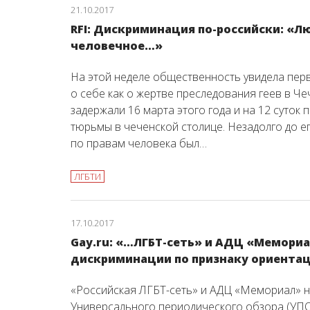
21.10.2017
RFI: Дискриминация по-российски: «Л
человечное…»
На этой неделе общественность увидела перв
о себе как о жертве преследования геев в Ч
задержали 16 марта этого года и на 12 суток
тюрьмы в чеченской столице. Незадолго до 
по правам человека был…
ЛГБТИ
17.10.2017
Gay.ru: «…ЛГБТ-сеть» и АДЦ «Мемориа
дискриминации по признаку ориентац
«Российская ЛГБТ-сеть» и АДЦ «Мемориал» н
Универсального периодического обзора (УПО)