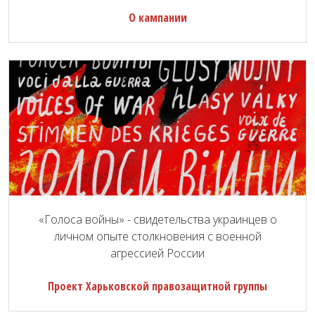
О кампании
«Голоса войны» - свидетельства украинцев о
личном опыте столкновения с военной
агрессией России
Проект Харьковской правозащитной группы