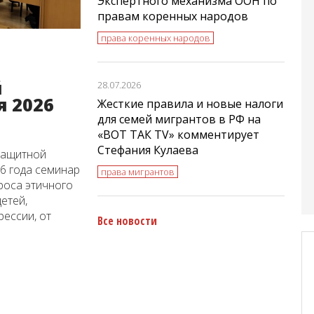
Экспертного механизма ООН по
правам коренных народов
права коренных народов
й
28.07.2026
я 2026
Жесткие правила и новые налоги
для семей мигрантов в РФ на
«ВОТ ТАК TV» комментирует
Стефания Кулаева
защитной
6 года семинар
права мигрантов
роса этичного
етей,
рессии, от
Все новости