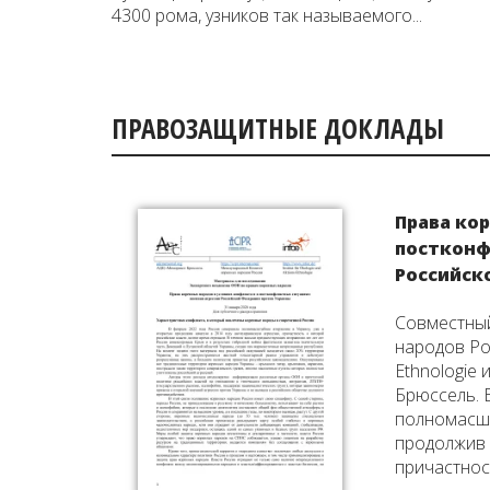
4300 рома, узников так называемого...
ПРАВОЗАЩИТНЫЕ ДОКЛАДЫ
Права ко
постконф
Российск
Совместный
народов Рос
Ethnologie
Брюссель. 
полномасшт
продолжив 
причастност