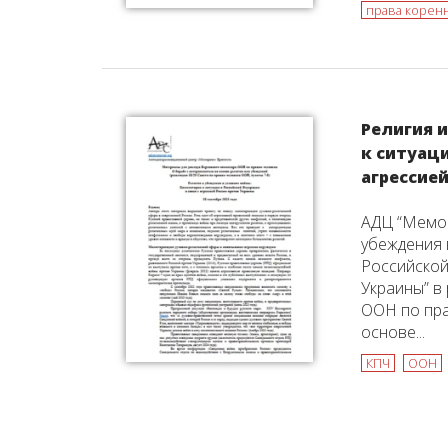
права корен
Религия 
к ситуаци
агрессие
АДЦ “Мемор
убеждения 
Российской
Украины” в
ООН по пра
основе...
КПЧ
ООН