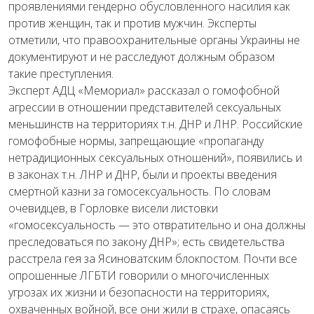
проявлениями гендерно обусловленного насилия как
против женщин, так и против мужчин. Эксперты
отметили, что правоохранительные органы Украины не
документируют и не расследуют должным образом
такие преступления.
Эксперт АДЦ «Мемориал» рассказал о гомофобной
агрессии в отношении представителей сексуальных
меньшинств на территориях т.н. ДНР и ЛНР. Российские
гомофобные нормы, запрещающие «пропаганду
нетрадиционных сексуальных отношений», появились и
в законах т.н. ЛНР и ДНР, были и проекты введения
смертной казни за гомосексуальность. По словам
очевидцев, в Горловке висели листовки
«гомосексуальность — это отвратительно и она должны
преследоваться по закону ДНР»; есть свидетельства
расстрела гея за Ясиноватским блокпостом. Почти все
опрошенные ЛГБТИ говорили о многочисленных
угрозах их жизни и безопасности на территориях,
охваченных войной, все они жили в страхе, опасаясь