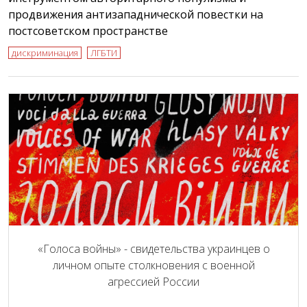
продвижения антизападнической повестки на
постсоветском пространстве
дискриминация
ЛГБТИ
«Голоса войны» - свидетельства украинцев о
личном опыте столкновения с военной
агрессией России