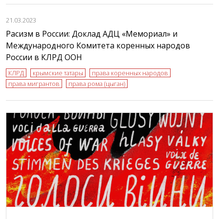
21.03.2023
Расизм в России: Доклад АДЦ «Мемориал» и
Международного Комитета коренных народов
России в КЛРД ООН
КЛРД
крымские татары
права коренных народов
права мигрантов
права рома (цыган)