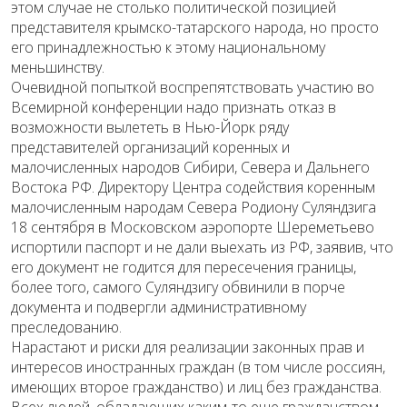
этом случае не столько политической позицией
представителя крымско-татарского народа, но просто
его принадлежностью к этому национальному
меньшинству.
Очевидной попыткой воспрепятствовать участию во
Всемирной конференции надо признать отказ в
возможности вылететь в Нью-Йорк ряду
представителей организаций коренных и
малочисленных народов Сибири, Севера и Дальнего
Востока РФ. Директору Центра содействия коренным
малочисленным народам Севера Родиону Суляндзига
18 сентября в Московском аэропорте Шереметьево
испортили паспорт и не дали выехать из РФ, заявив, что
его документ не годится для пересечения границы,
более того, самого Суляндзигу обвинили в порче
документа и подвергли административному
преследованию.
Нарастают и риски для реализации законных прав и
интересов иностранных граждан (в том числе россиян,
имеющих второе гражданство) и лиц без гражданства.
Всех людей, обладающих каким-то еще гражданством,