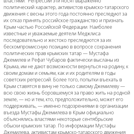
властями. Репрессии эти носят выраженно
политический характер, активистов крымско-татарского
движения с весны этого года постоянно преследуют за
их отказ принять российское гражданство и признать
Крым частью Российской Федерации. Наиболее
известные и уважаемые деятели Меджлиса
последовательно и жестоко преследуются за их
бескомпромиссную позицию в вопросе сохранения
политических прав крымских татар — Мустафа
Джемилев и Рефат Чубаров фактически высланы из
Крыма, им не дают возможности вернуться на родину, к
своим домам и семьям, как и их родителям в годы
советских репрессий. Более того, попытки въехать в
Крым ставятся в вину не только самому Джемилеву —
всю свою жизнь боровшемуся за право жить на родной
земле, — но и тем, кто, предположительно, может его
поддерживать, — именно подозрениями в организации
въезда Мустафы Джемилева в Крым официально
объяснялись властями некоторые сентябрьские
обыски крымских татар. По информации Мустафы
Джемилева, активистам крымско-татарского движения