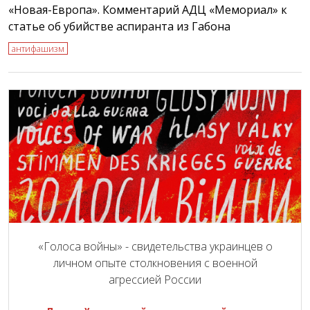
«Новая-Европа». Комментарий АДЦ «Мемориал» к
статье об убийстве аспиранта из Габона
антифашизм
«Голоса войны» - свидетельства украинцев о
личном опыте столкновения с военной
агрессией России