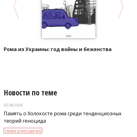
А
Рома из Украины: год войны и беженства
Р
л
Новости по теме
02.08.2026
Память о Холокосте рома среди тенденциозных
теорий геноцида
права рома (цыган)