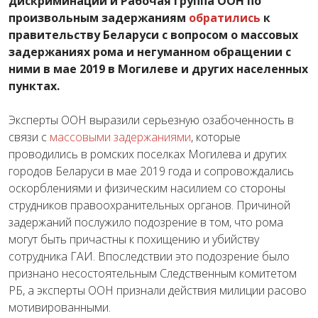
дискриминации и Рабочая группа ООН по
произвольным задержаниям
обратились
к
правительству Беларуси с вопросом о массовых
задержаниях рома и негуманном обращении с
ними в мае 2019 в Могилеве и других населенных
пунктах.
Эксперты ООН выразили серьезную озабоченность в
связи с
массовыми задержаниями
, которые
проводились в ромских поселках Могилева и других
городов Беларуси в мае 2019 года и сопровождались
оскорблениями и физическим насилием со стороны
струдников правоохранительных органов. Причиной
задержаний послужило подозрение в том, что рома
могут быть причастны к похищению и убийству
сотрудника ГАИ. Впоследствии это подозрение было
признано несостоятельным Следственным комитетом
РБ, а эксперты ООН признали действия милиции расово
мотивированными.