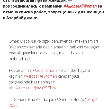
отстаивающая права женщин, —
присоединилась к кампании
#AllJobs4AllWomen
за
отмену списка работ, запрещенных для женщин
в Азербайджане.
Əmək Məcəlləsi və digər qanunvericilik mexanizmləri
30-dan çox sahədə qadın əməyinin tətbiqini qadağan
edərək qadınların iqtisadi seçim azadlıqlarını
məhdudlaşdırır.
Posterlərimiz
@adcmemorial
tərəfindən həyata
keçirilən
#AllJobs4AllWomen
kampaniyası
çərçivəsində hazırlanmışdır.
pic.twitter.com/Jmyu2SETvw
— Gender Hub Azerbaijan (@GenderHubAz)
May 1,
2022