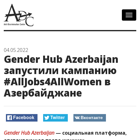
Togg
navig
04.05.2022
Gender Hub Azerbaijan
запустили кампанию
#AllJobs4AllWomen в
Азербайджане
Facebook
Twitter
Вконтакте
Gender Hub Azerbaijan
— социальная платформа,