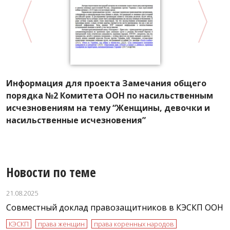
Информация для проекта Замечания общего
К
порядка №2 Комитета ООН по насильственным
г
исчезновениям на тему “Женщины, девочки и
К
насильственные исчезновения”
с
Новости по теме
21.08.2025
Совместный доклад правозащитников в КЭСКП ООН
КЭСКП
права женщин
права коренных народов