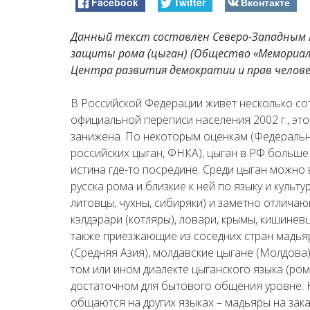
Facebook
Twitter
Вконтакте
Данный текст составлен Северо-Западным 
защиты рома (цыган) (Общество «Мемориал»
Центра развития демократии и прав челове
В Российской Федерации живет несколько со
официальной переписи населения 2002 г., это 
занижена. По некоторым оценкам (Федераль
российских цыган, ФНКА), цыган в РФ больше 1
истина где-то посредине. Среди цыган можно 
русска рома и близкие к ней по языку и культу
литовцы, чухны, сибиряки) и заметно отлича
кэлдэрари (котляры), ловари, крымы, кишинев
также приезжающие из соседних стран мадьяр
(Средняя Азия), молдавские цыгане (Молдова)
том или ином диалекте цыганского языка (рома
достаточном для бытового общения уровне. Н
общаются на других языках – мадьяры на зака