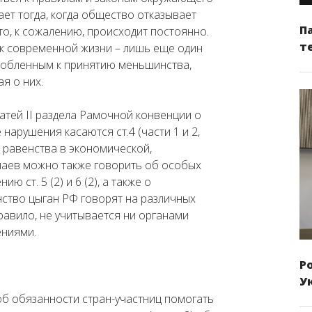
ет тогда, когда общество отказывает
П
то, к сожалению, происходит постоянно.
т
 к современной жизни – лишь еще один
собленным к принятию меньшинства,
я о них.
атей II раздела Рамочной конвенции о
арушения касаются ст.4 (части 1 и 2,
 равенства в экономической,
учаев можно также говорить об особых
 ст. 5 (2) и 6 (2), а также о
инство цыган РФ говорят на различных
правило, не учитывается ни органами
ениями.
Р
У
 об обязанности стран-участниц помогать