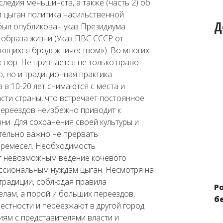
следия меньшинств, а также (часть 2) об
и цыган политика насильственной
Д
 был опубликован указ Президиума
 образа жизни (Указ ПВС СССР от
мающихся бродяжничеством»). Во многих
 пор. Не признается не только право
, но и традиционная практика
 в 10-20 лет снимаются с места и
асти страны, что встречает постоянное
 переездов неизбежно приводит к
ни. Для сохранения своей культуры и
тельно важно не прервать
 ремесел. Необходимость
ет невозможным ведение кочевого
ссиональным нуждам цыган. Несмотря на
 традиции, соблюдая правила
Год мониторинга положения
Р
делам, а порой и больших переездов,
меньшинств и мигрантов
б
естности и переезжают в другой город.
ниям с представителями власти и