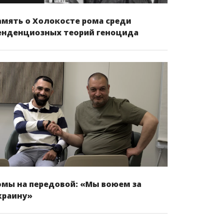
амять о Холокосте рома среди
енденциозных теорий геноцида
омы на передовой: «Мы воюем за
краину»