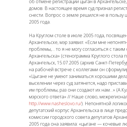
об отмене регистрации цыган в Архангельске,
домов. В настоящее время суд признал регис
снести. Вопрос о земле решился не в пользу 
2005 года.
На Круглом столе в июле 2005 года, посвящ
Архангельске, мэр заявил: «Если мне непонятн
проблемы,… то я не могу согласиться с таким
Архангельска» (стенограмма Круглого стола 
Архангельск, 15.07.2005 (архив Санкт-Петер
на рабочей встрече с коллегами он сформул
«Цыгане не умеют заниматься хорошими дела
выселении через суд затянется, надо пристав
им проблемы, раз они создают их нам…» (А.К
мэрского ответа» // Наше слово, межрегиона
http://www.nasheslovo.ru/
). Непонятной логик
депутатский корпус Архангельска в лице пред
комиссии городского совета депутатов Архан
2005 года она заявила: «цыгане — кочевые л