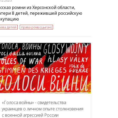
.12.2025
ссказ ромни из Херсонской области,
тери 8 детей, пережившей российскую
ккупацию
рава детей
права рома (цыган)
«Голоса войны» - свидетельства
украинцев о личном опыте столкновения
с военной агрессией России