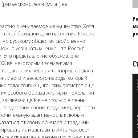
(румынском), люли (мугат) на
Р
трастно оцениваемое меньшинство. Хотя
м
т такой большой доли населения России,
р
, но русскому обществу свойственно
можно услышать мнение, что Россия –
и. Это представление обусловлено
С
-XX вв. некоторыми элементами
сть цыганских певиц и танцоров создала
нтливого и веселого народа, который
ение талантливых цыганских артистов еще
 их особого образа жизни, их нежелания
, заключающейся не столько в пении
, следовании своим традициям, верности
ключительную адаптивность к любым
азаться от своих обычаев и традиций.
ровать их и заставить жить «как все»
ться к правилам и законам окружающего