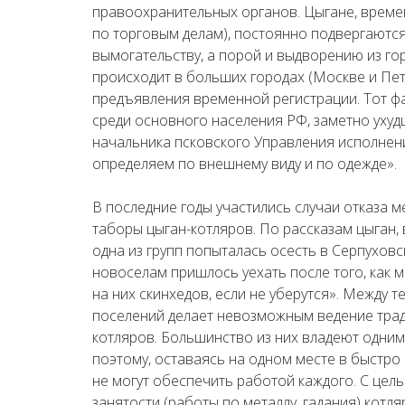
правоохранительных органов. Цыгане, време
по торговым делам), постоянно подвергаютс
вымогательству, а порой и выдворению из гор
происходит в больших городах (Москве и Пете
предъявления временной регистрации. Тот ф
среди основного населения РФ, заметно ухуд
начальника псковского Управления исполнен
определяем по внешнему виду и по одежде».
В последние годы участились случаи отказа м
таборы цыган-котляров. По рассказам цыган, 
одна из групп попыталась осесть в Серпухов
новоселам пришлось уехать после того, как 
на них скинхедов, если не уберутся». Между т
поселений делает невозможным ведение трад
котляров. Большинство из них владеют одним
поэтому, оставаясь на одном месте в быстро 
не могут обеспечить работой каждого. С це
занятости (работы по металлу, гадания) кот