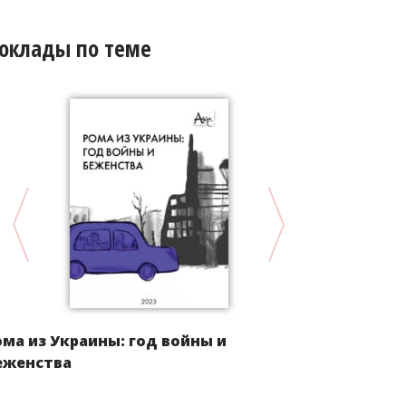
оклады по теме
Альтернат
ома из Украины: год войны и
Российско
еженства
ООН о ликв
дискримин