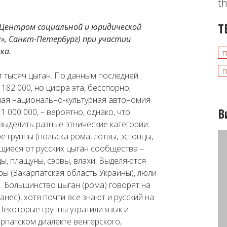
th
Т
Центром социальной и юридической
, Санкт-Петербург) при участии
ка.
п
п
т тысяч цыган. По данным последней
182 000, но цифра эта, бесспорно,
ная национально-культурная автономия
В
 000 000, – вероятно, однако, что
выделить разные этнические категории:
ре группы (польска рома, лотвы, эстонцы,
ющиеся от русских цыган сообщества –
цы, плащуны, сэрвы, влахи. Выделяются
ы (Закарпатская область Украины), люли
. Большинство цыган (рома) говорят на
нес), хотя почти все знают и русский на
екоторые группы утратили язык и
рпатском диалекте венгерского,