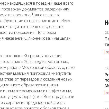
нно находящиеся в поездке (чаще всего
я проверкам документов, задержаниям,
ода или региона. Чаще всего это
рбурге), где от всех приезжих требуют
Н
акт, что цыгане внешне выделяются
шает их положение. По словам
02
ия наказаний С.Иконникова, «мы цыган
Па
т
пр
естных властей принять цыганские
выехавших в 2004 году из Волгограда,
ском районе Московской области, однако
07
местная милиция пригрозила «напустить
Ро
ем отказ от переездов и создания новых
п
иционного образа жизни цыган-
М
и и теми же ремеслами и профессиями,
пр
растущем таборе (как в Волгограде), они
лью сохранения традиционной сферы
ляры ищут возможности обосноваться в