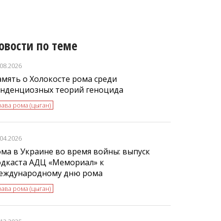
овости по теме
.08.2026
мять о Холокосте рома среди
енденциозных теорий геноцида
ава рома (цыган)
.04.2026
ма в Украине во время войны: выпуск
одкаста АДЦ «Мемориал» к
еждународному дню рома
ава рома (цыган)