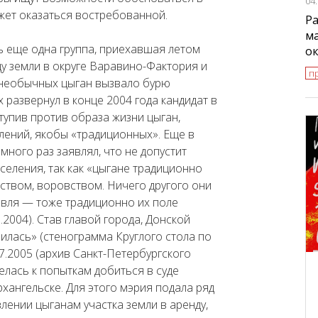
04
жет оказаться востребованной.
Ра
ма
ь еще одна группа, приехавшая летом
о
ду земли в округе Варавино-Фактория и
п
и необычных цыган вызвало бурю
 развернул в конце 2004 года кандидат в
тупив против образа жизни цыган,
лений, якобы «традиционных». Еще в
ного раз заявлял, что не допустит
селения, так как «цыгане традиционно
твом, воровством. Ничего другого они
овля — тоже традиционно их поле
.2004). Став главой города, Донской
илась» (стенограмма Круглого стола по
7.2005 (архив Санкт-Петербургского
елась к попыткам добиться в суде
хангельске. Для этого мэрия подала ряд
лении цыганам участка земли в аренду,