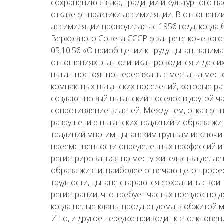
сохранению языка, традиций и культурного на
отказе от практики ассимиляции. В отношени
ассимиляции проводилась с 1956 года, когда
Верховного Совета СССР о запрете кочевого
05.10.56 «О приобщении к труду цыган, зани
отношениях эта политика проводится и до сих
цыган постоянно переезжать с места на место
компактных цыганских поселений, которые раз
создают новый цыганский поселок в другой ч
сопротивление властей. Между тем, отказ от
разрушению цыганских традиций и образа жиз
традиций многим цыганским группам исключи
преемственности определенных профессий и
регистрироваться по месту жительства дела
образа жизни, наиболее отвечающего профе
трудности, цыгане стараются сохранить свои
регистрации, что требует частых поездок по 
когда целые кланы продают дома в обжитой м
И то, и другое нередко приводит к столкнове