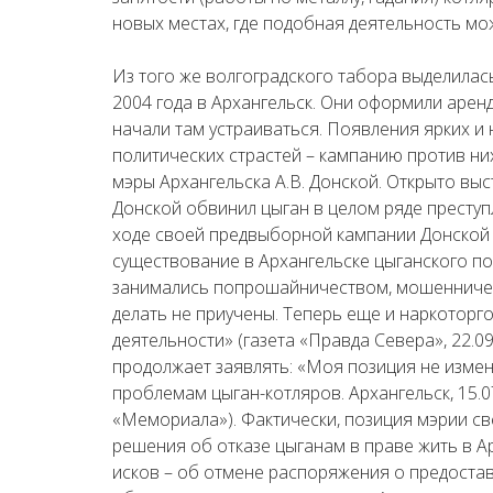
новых местах, где подобная деятельность мо
Из того же волгоградского табора выделилас
2004 года в Архангельск. Они оформили арен
начали там устраиваться. Появления ярких 
политических страстей – кампанию против них
мэры Архангельска А.В. Донской. Открыто выс
Донской обвинил цыган в целом ряде преступ
ходе своей предвыборной кампании Донской м
существование в Архангельске цыганского по
занимались попрошайничеством, мошенничес
делать не приучены. Теперь еще и наркоторг
деятельности» (газета «Правда Севера», 22.09
продолжает заявлять: «Моя позиция не измен
проблемам цыган-котляров. Архангельск, 15.0
«Мемориала»). Фактически, позиция мэрии св
решения об отказе цыганам в праве жить в Ар
исков – об отмене распоряжения о предостав