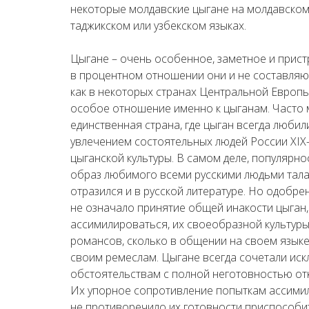
некоторые молдавские цыгане на молдавском 
таджикском или узбекском языках.
Цыгане – очень особенное, заметное и прис
в процентном отношении они и не составляю
как в некоторых странах Центральной Европы
особое отношение именно к цыганам. Часто 
единственная страна, где цыган всегда любил
увлечением состоятельных людей России XIX
цыганской культуры. В самом деле, популярно
образ любимого всеми русскими людьми тала
отразился и в русской литературе. Но одобр
не означало принятие общей инакости цыган,
ассимилироваться, их своеобразной культуры
романсов, сколько в общении на своем языке
своим ремеслам. Цыгане всегда сочетали ис
обстоятельствам с полной неготовностью отк
Их упорное сопротивление попыткам ассимили
не противоречило их готовности приспособи