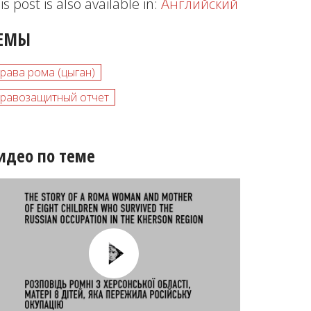
is post is also available in:
Английский
ЕМЫ
рава рома (цыган)
равозащитный отчет
идео по теме