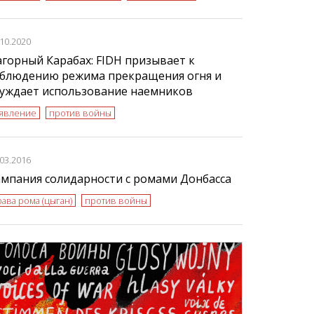
.10.2020
горный Карабах: FIDH призывает к
облюдению режима прекращения огня и
суждает использование наемников
аявление
против войны
.03.2016
мпания солидарности с ромами Донбасса
ава рома (цыган)
против войны