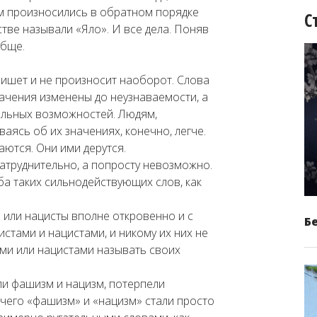
ам произносились в обратном порядке
С
стве называли «Яло». И все дела. Поняв
обще.
 пишет и не произносит наоборот. Слова
начения изменены до неузнаваемости, а
альных возможностей. Людям,
аясь об их значениях, конечно, легче.
аются. Они ими дерутся.
затруднительно, а попросту невозможно.
ба таких сильнодействующих слов, как
 или нацисты вполне откровенно и с
Б
тами и нацистами, и никому их них не
ами или нацистами называть своих
ли фашизм и нацизм, потерпели
чего «фашизм» и «нацизм» стали просто