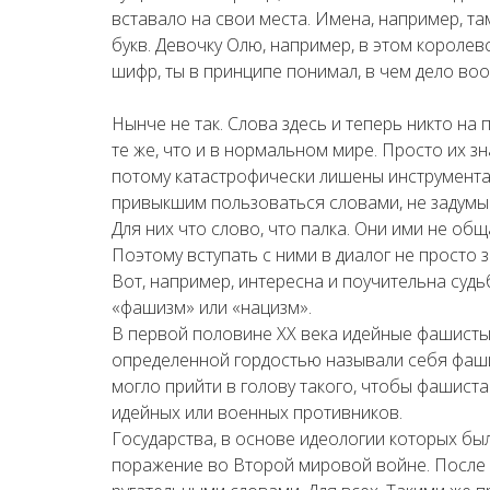
вставало на свои места. Имена, например, т
букв. Девочку Олю, например, в этом королев
шифр, ты в принципе понимал, в чем дело во
Нынче не так. Слова здесь и теперь никто на
те же, что и в нормальном мире. Просто их з
потому катастрофически лишены инструмент
привыкшим пользоваться словами, не задумыв
Для них что слово, что палка. Они ими не общ
Поэтому вступать с ними в диалог не просто 
Вот, например, интересна и поучительна судь
«фашизм» или «нацизм».
В первой половине XX века идейные фашисты
определенной гордостью называли себя фашис
могло прийти в голову такого, чтобы фашист
идейных или военных противников.
Государства, в основе идеологии которых бы
поражение во Второй мировой войне. После 