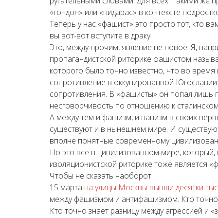
ругательными словами. Для всех. Такими же 
«гондон» или «пидарас» в контексте подрост
Теперь у нас «фашист» это просто тот, кто ва
вы вот-вот вступите в драку.
Это, между прочим, явление не новое. Я, нап
пропагандистской риторике фашистом называ
которого было точно известно, что во время
сопротивление в оккупированной Югославии 
сопротивления. В «фашисты» он попал лишь п
несговорчивость по отношению к сталинском
А между тем и фашизм, и нацизм в своих пер
существуют и в нынешнем мире. И существую
вполне понятные современному цивилизованн
Но это все в цивилизованном мире, который, 
изоляционистской риторике тоже является «фа
Чтобы не сказать наоборот.
15 марта
на улицы Москвы вышли десятки ты
между фашизмом и антифашизмом. Кто точно 
Кто точно знает разницу между агрессией и 