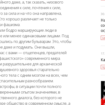
йного даже, а, так сказать, низового
единения к силе, почтения к силе,
о за сила и на что она направлена,
30
 Кто хорошо различает не только
На
ки фашизма.
с
 были бодро марширующие люди в
о
ее или менее одинаковыми лицами. Под
з
шлись по другим бульварам. Это, чтобы
ое даже и подумать. Они вышли,
 нас с вами — отщепенцев, предателей
17
«фашистского» современного мира.
Ка
 и разрушительнее для архаической
пр
 душевного здоровья старательно
го тела с одним мозгом на всех, чем
 спасительным разнообразием.
астрофы, в ситуации почти полного
оверенными опытом значениями, в
твенного диалога, без которого не
ере общество в современном смысле, а