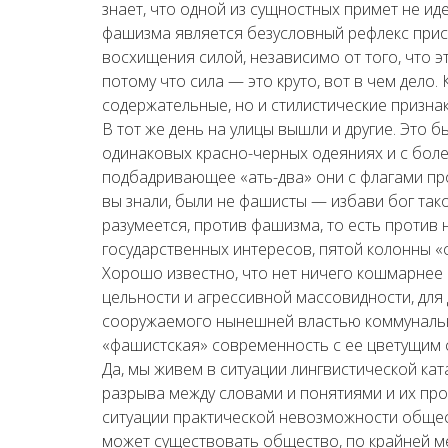
знает, что одной из сущностных примет не иде
фашизма является безусловный рефлекс присо
восхищения силой, независимо от того, что эт
потому что сила — это круто, вот в чем дело.
содержательные, но и стилистические призна
В тот же день на улицы вышли и другие. Это
одинаковых красно-черных одеяниях и с бол
подбадривающее «ать-два» они с флагами про
вы знали, были не фашисты — избави бог так
разумеется, против фашизма, то есть против
государственных интересов, пятой колонны 
Хорошо известно, что нет ничего кошмарнее
цельности и агрессивной массовидности, для
сооружаемого нынешней властью коммунально
«фашистская» современность с ее цветущим
Да, мы живем в ситуации лингвистической кат
разрыва между словами и понятиями и их пр
ситуации практической невозможности общес
может существовать общество, по крайней м