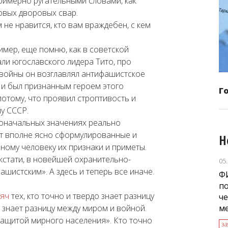
примерно ругательными словами, как
ковых дворовых свар.
м не нравится, кто вам враждебен, с кем
ример, еще помню, как в советской
ли югославского лидера Тито, про
 войны он возглавлял антифашистское
и был признанным героем этого
Г
отому, что проявил строптивость и
у СССР.
воначальных значениях реально
т вполне ясно сформулированные и
Н
ому человеку их признаки и приметы.
кстати, в новейшей охранительно-
05
шистским». А здесь и теперь все иначе.
Ф
п
сяч
тех, кто точно и твердо знает разницу
че
м
знает разницу между миром и войной.
«защитой мирного населения». Кто точно
з